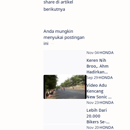
share di artikel
berikutnya
Anda mungkin
menyukai postingan
ini
Keren Nih
Broo,. Ahm
Hadirkan
Warna Baru
Scoopy eSP
Video Adu
Kencang
New Sonic vs
Jupiter MX
Part 1 -
Lebih Dari
Jupiter MX
20.000
Menang Tipis
Bikers Se-
Gan!
Indonesia