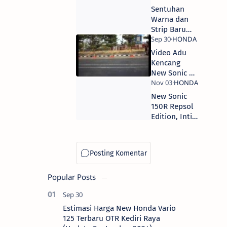
Meriahkan
Sentuhan
Honda Bikers
Warna dan
Day 2015
Strip Baru
Raja Bebek
Honda
Video Adu
Kencang
New Sonic vs
Jupiter MX
Part 2 -
New Sonic
Giliran New
150R Repsol
Sonic
Edition, Intip
Membalas
Yuk Harga
Gan!
OTR di Kediri
Popular Posts
Estimasi Harga New Honda Vario
125 Terbaru OTR Kediri Raya