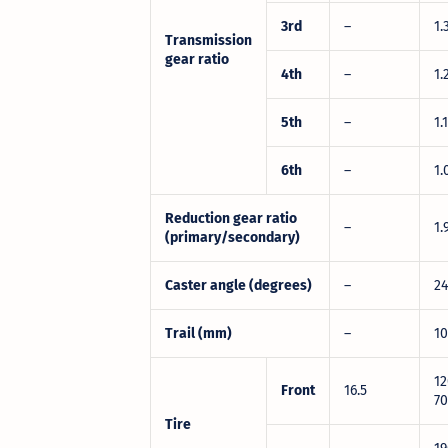
3rd
–
1.
Transmission
gear ratio
4th
–
1.
5th
–
1.
6th
–
1.
Reduction gear ratio
–
1.
(primary/secondary)
Caster angle (degrees)
–
24
Trail (mm)
–
10
12
Front
16.5
70
Tire