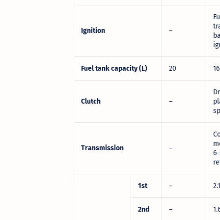
Fu
tr
Ignition
–
ba
ig
Fuel tank capacity (L)
20
16
Dr
Clutch
–
pl
sp
C
m
Transmission
–
6
re
1st
–
2.
2nd
–
1.