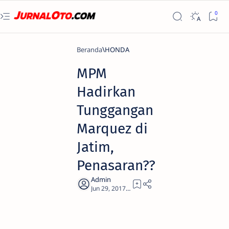
Beranda
HONDA
MPM
Hadirkan
Tunggangan
Marquez di
Jatim,
Penasaran??
3