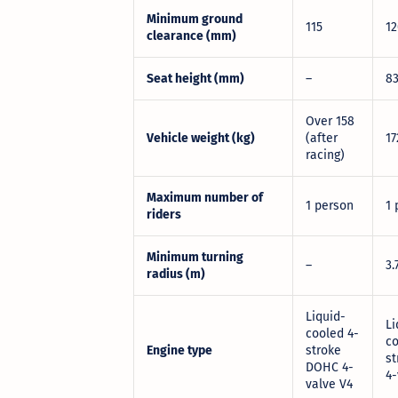
Minimum ground
115
12
clearance (mm)
Seat height (mm)
–
8
Over 158
Vehicle weight (kg)
(after
17
racing)
Maximum number of
1 person
1 
riders
Minimum turning
–
3.
radius (m)
Liquid-
Li
cooled 4-
co
Engine type
stroke
s
DOHC 4-
4-
valve V4