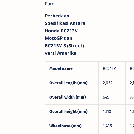
Euro.
Perbedaan
Spesifikasi Antara
Honda RC213V
MotoGP dan
RC213V-S (Street)
versi Amerika.
Model name
RC213V
R
Overall length (mm)
2,052
2,
Overall width (mm)
645
77
Overall height (mm)
1,110
1,
Wheelbase (mm)
1,435
1,