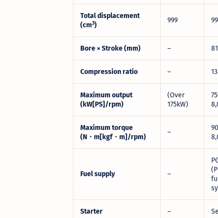
Total displacement
999
99
3
(cm
)
Bore × Stroke (mm)
–
81
Compression ratio
–
13
Maximum output
(Over
75
(kW[PS]/rpm)
175kW)
8,
Maximum torque
90
–
(N
・
m[kgf
・
m]/rpm)
8,
P
(
Fuel supply
–
fu
s
Starter
–
Se