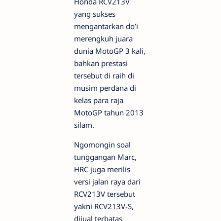
Honda RCV213V
yang sukses
mengantarkan do’i
merengkuh juara
dunia MotoGP 3 kali,
bahkan prestasi
tersebut di raih di
musim perdana di
kelas para raja
MotoGP tahun 2013
silam.
Ngomongin soal
tunggangan Marc,
HRC juga merilis
versi jalan raya dari
RCV213V tersebut
yakni RCV213V-S,
dijual terbatas