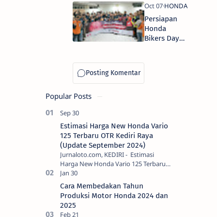
Diskon Jasa
Servis 10
Persiapan
Ribu Rupiah
Honda
Bikers Day
2023, 150
Bikers
Honda Ikuti
Pembekalan
Basic Life
Popular Posts
Support
Estimasi Harga New Honda Vario
125 Terbaru OTR Kediri Raya
(Update September 2024)
Jurnaloto.com, KEDIRI - Estimasi
Harga New Honda Vario 125 Terbaru
OTR Kediri Raya (Update September
2024) Brosis sekalian, PT Astra Honda
Cara Membedakan Tahun
Motor (AH…
Produksi Motor Honda 2024 dan
2025