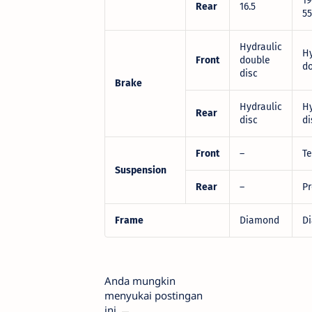
19
Rear
16.5
55
Hydraulic
Hy
Front
double
do
disc
Brake
Hydraulic
Hy
Rear
disc
di
Front
–
Te
Suspension
Rear
–
Pr
Frame
Diamond
D
Anda mungkin
menyukai postingan
ini