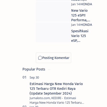
Design dan
penantang
Fitur
Satria FU
New Vario
akan rilis
125 eSP!!
tahun ini
Performa,
broo!!
Varian
Warna &
Spesifikasi
Harga OTR
Vario 125
Jakarta
eSP,
confirmed
ban sudah
tubeless
gan!!
Popular Posts
Estimasi Harga New Honda Vario
125 Terbaru OTR Kediri Raya
(Update September 2024)
Jurnaloto.com, KEDIRI - Estimasi
Harga New Honda Vario 125 Terbaru