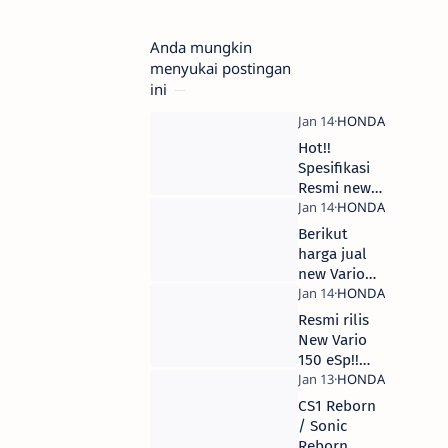
Anda mungkin
menyukai postingan
ini
Hot!!
Spesifikasi
Resmi new
Honda Vario
150
Berikut
harga jual
new Vario
150 (OTR
Jakarta)
Resmi rilis
New Vario
150 eSp!!
Berikut
Gallery
CS1 Reborn
pilihan
/ Sonic
Warna, New
Reborn,