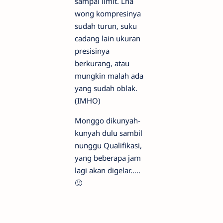
sampai limit.
Lha
wong kompresinya
sudah turun, suku
cadang lain ukuran
presisinya
berkurang, atau
mungkin malah ada
yang sudah oblak.
(IMHO)
Monggo dikunyah-
kunyah dulu sambil
nunggu Qualifikasi,
yang beberapa jam
lagi akan digelar…..
🙂