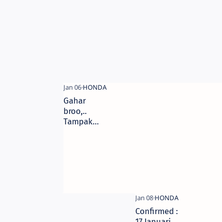
Gahar
broo,..
Tampak
Samping
new Honda
Vario 150,.
Confirmed :
17 Januari