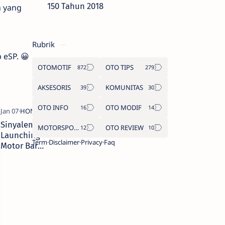
150 Tahun 2018
n yang
Rubrik
 eSP. 😀
OTOMOTIF
OTO TIPS
AKSESORIS
KOMUNITAS
OTO INFO
OTO MODIF
Sinyalemen
MOTORSPORT
OTO REVIEW
Launching
Term
Disclaimer
Privacy
Faq
Motor Baru
AHM!! 14
januari 2015
Mungkinkah
akan lahir
new Vario
150??