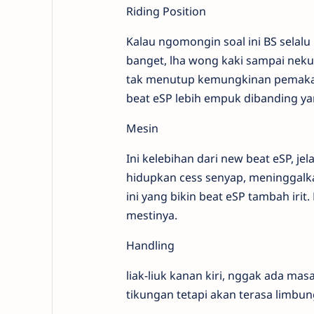
Riding Position
Kalau ngomongin soal ini BS selal
banget, lha wong kaki sampai neku
tak menutup kemungkinan pemakain
beat eSP lebih empuk dibanding ya
Mesin
Ini kelebihan dari new beat eSP, je
hidupkan cess senyap, meninggalkan
ini yang bikin beat eSP tambah iri
mestinya.
Handling
liak-liuk kanan kiri, nggak ada mas
tikungan tetapi akan terasa limbung