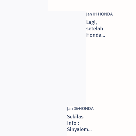
Lagi,
setelah
Honda
BeTE, kini
Yamaha
Buuocorr
miong,
meong,
meong.,,,
Sekilas
Info :
Sinyalemen
Agenda