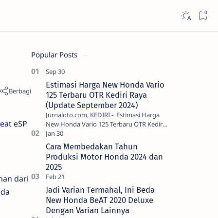
Popular Posts
Estimasi Harga New Honda Vario
125 Terbaru OTR Kediri Raya
(Update September 2024)
Jurnaloto.com, KEDIRI - Estimasi Harga
Beat eSP
New Honda Vario 125 Terbaru OTR Kediri
Raya (Update September 2024) Brosis
sekalian, PT Astra Honda Motor (AH…
Cara Membedakan Tahun
Produksi Motor Honda 2024 dan
2025
an dari
Jadi Varian Termahal, Ini Beda
ada
New Honda BeAT 2020 Deluxe
Dengan Varian Lainnya