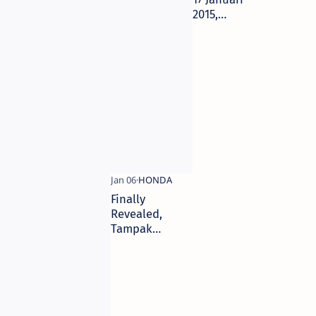
2015,
Generasi
Beat eSP
resmi
mengaspal
di kediri
Finally
Revealed,
Tampak
jelas
Honda New
Vario 150
2015