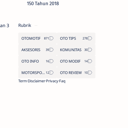
150 Tahun 2018
gan 3
Rubrik
OTOMOTIF
OTO TIPS
AKSESORIS
KOMUNITAS
OTO INFO
OTO MODIF
MOTORSPORT
OTO REVIEW
Term
Disclaimer
Privacy
Faq