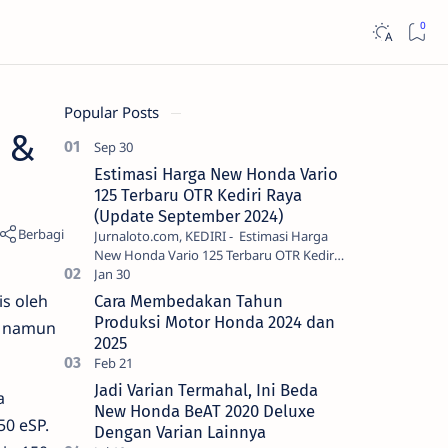
Popular Posts
a &
Estimasi Harga New Honda Vario
125 Terbaru OTR Kediri Raya
(Update September 2024)
Jurnaloto.com, KEDIRI - Estimasi Harga
New Honda Vario 125 Terbaru OTR Kediri
Raya (Update September 2024) Brosis
sekalian, PT Astra Honda Motor (AH…
is oleh
Cara Membedakan Tahun
Produksi Motor Honda 2024 dan
ja namun
2025
Jadi Varian Termahal, Ini Beda
a
New Honda BeAT 2020 Deluxe
50 eSP.
Dengan Varian Lainnya