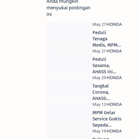
Anda mungkin
menyukai postingan
ini
Peduli
Tenaga
Medis, MPM
Salurkan
Bantuan APD
Peduli
Untuk Rumah
Sesama,
Sakit di Jawa
AHASS ini
Timur
Bagi
Sembako ke
Tangkal
Warga
Corona,
Sekitar
AHASS
Sediakan
Program
MPM Gelar
Home Service
Service Gratis
dan Layanan
Sepeda
ASIIK
Motor Tanaga
Medis di