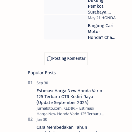
Dukung
Malang
Pemkot
Surabaya,
MPM Berikan
Donasi 500
Bingung Cari
Juta Untuk
Motor
Tangani
Honda? Chat
Covid-19
MELISHA Aja!
Popular Posts
Estimasi Harga New Honda Vario
125 Terbaru OTR Kediri Raya
(Update September 2024)
Jurnaloto.com, KEDIRI - Estimasi
Harga New Honda Vario 125 Terbaru
OTR Kediri Raya (Update September
2024) Brosis sekalian, PT Astra Honda
Cara Membedakan Tahun
Motor (AH…