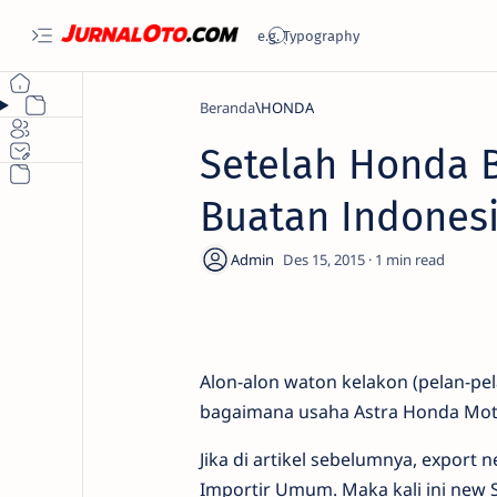
Beranda
HONDA
Setelah Honda Be
Buatan Indonesia
1
Alon-alon waton kelakon (pelan-pe
bagaimana usaha Astra Honda Mot
Jika di artikel sebelumnya, export 
Importir Umum. Maka kali ini new S