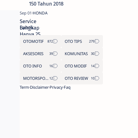
150 Tahun 2018
Service
Rubrik
Lengkap
Hanya 25
Ribu?? Yuk,
OTOMOTIF
OTO TIPS
Catat Jadwal
Lengkap
AKSESORIS
KOMUNITAS
AHASS Road
OTO INFO
OTO MODIF
Show
Kemerdekaan
MOTORSPORT
OTO REVIEW
2018 Berikut
Ini.
Term
Disclaimer
Privacy
Faq