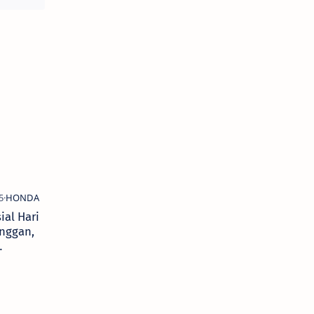
ial Hari
nggan,
sumen
 Kini
jak
sukan