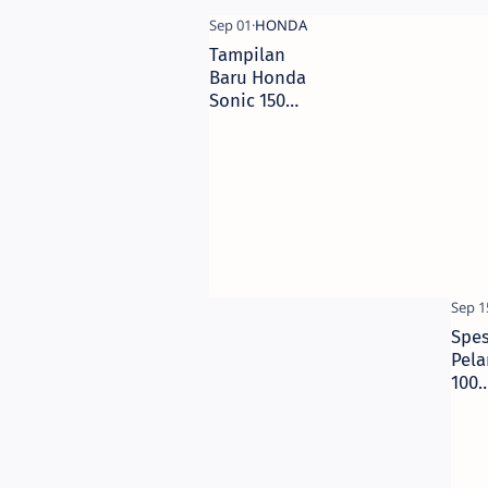
Tampilan
Baru Honda
Sonic 150R
Tahun 2018,
Harga 22
Jutaan
Spes
Pela
100
Kon
Masa
di A
Blu