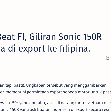
at FI, Giliran Sonic 150R
 di export ke filipina.
lan tapi pasti). Ungkapan tersebut yang menggambarkan
or memenuhi permintaan export sepeda motor untuk pasa
new cb150r yang abu-abu, alias di datangkan ke vietnam ole
onic 150R yang asli buatan indonesia di export secara resm