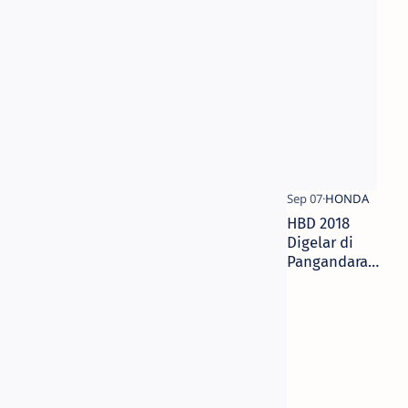
Ke D
MPM
Seda
HBD 2018
Digelar di
Pangandaran,
Jawa Barat!
Berikut Cara
Daftarnya
Mas bro,.