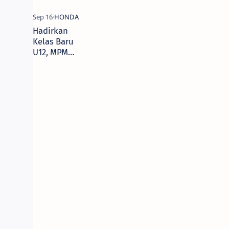
Hadirkan
Kelas Baru
U12, MPM
Sukses Gelar
HDC 2018 Seri
3 di Sirkuit
Internasional
Bung Tomo,
Surabaya