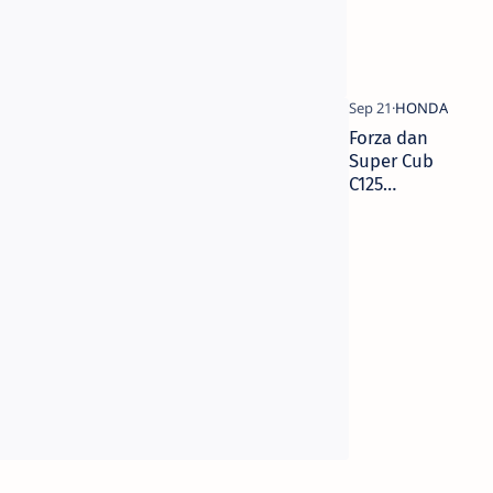
Forza dan
Super Cub
C125
Menjadi
Favorit di
Booth
Honda
GIIAS 2018
Surabaya