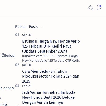
Popular Posts
Estimasi Harga New Honda Vario
125 Terbaru OTR Kediri Raya
(Update September 2024)
Jurnaloto.com, KEDIRI - Estimasi Harga
New Honda Vario 125 Terbaru OTR Kediri
Raya (Update September 2024) Brosis
sekalian, PT Astra Honda Motor (AH…
Cara Membedakan Tahun
Produksi Motor Honda 2024 dan
2025
r asean.
Jadi Varian Termahal, Ini Beda
New Honda BeAT 2020 Deluxe
h
Dengan Varian Lainnya
i ke