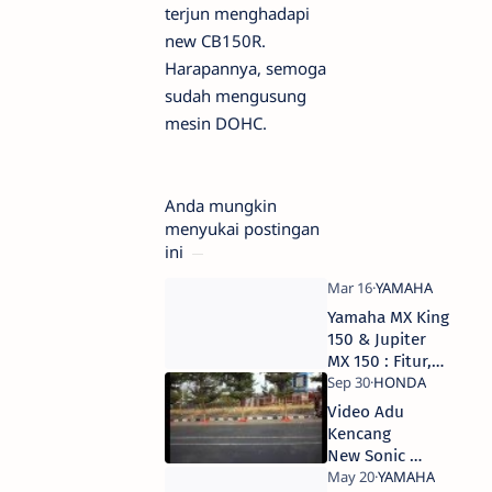
terjun menghadapi
new CB150R.
Harapannya, semoga
sudah mengusung
mesin DOHC.
Anda mungkin
menyukai postingan
ini
Yamaha MX King
150 & Jupiter
MX 150 : Fitur,
Varian Warna,
Harga hingga
Video Adu
Perbedaannya,..
Kencang
New Sonic vs
Jupiter MX