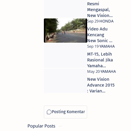
Part 2 -
Resmi
Giliran New
Mengaspal,
Sonic
New Vixion
Membalas
Advance
Gan!
Hadir Dengan
Video Adu
Inovasi
Kencang
Terbaru dari
New Sonic vs
Yamaha
Jupiter MX
Part 1 -
MT-15, Lebih
Jupiter MX
Rasional Jika
Menang Tipis
Yamaha
Gan!
Masih Pakai
Mesin SOHC
New Vixion
Advance 2015
: Varian
Warna, Harga
& Spesifikasi
Popular Posts