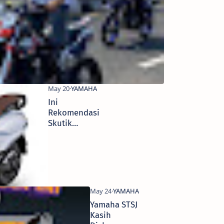
Ride Day
Ini
Rekomendasi
Skutik
Yamaha
Harga 20
Jutaan
Yamaha STSJ
Kasih