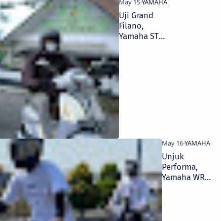
Uji Grand
Filano,
Yamaha STSJ
Ajak Media
Ikutan
Classy On
Vacation
Unjuk
Performa,
Yamaha WR
155R
Meriahkan
International
Supermoto