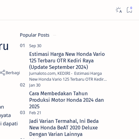
Popular Posts
ru
Estimasi Harga New Honda Vario
125 Terbaru OTR Kediri Raya
(Update September 2024)
Jurnaloto.com, KEDIRI - Estimasi Harga
New Honda Vario 125 Terbaru OTR Kediri
Raya (Update September 2024) Brosis
sekalian, PT Astra Honda Motor (AH…
Cara Membedakan Tahun
Produksi Motor Honda 2024 dan
an
2025
nyata
Jadi Varian Termahal, Ini Beda
i dapati
New Honda BeAT 2020 Deluxe
Dengan Varian Lainnya