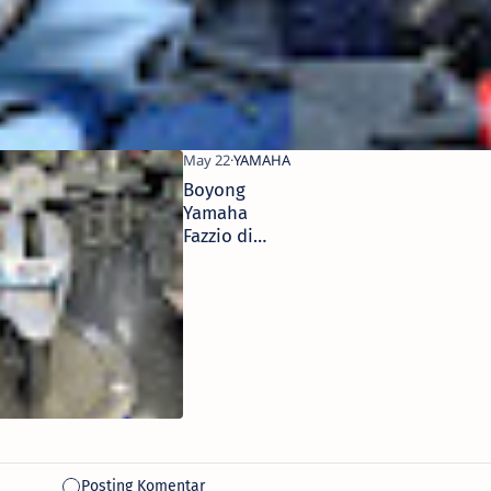
Boyong
Yamaha
Fazzio di
Bulan Mei,
Hemat
Jutaan
Rupiah