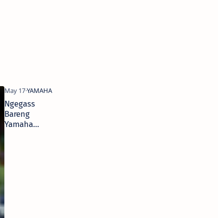
Ngegass
Bareng
Yamaha
Jatim, Dua
Wanita Ini
Jatuh Hati
Dengan
Grand Filano
Hybrid-
Connected