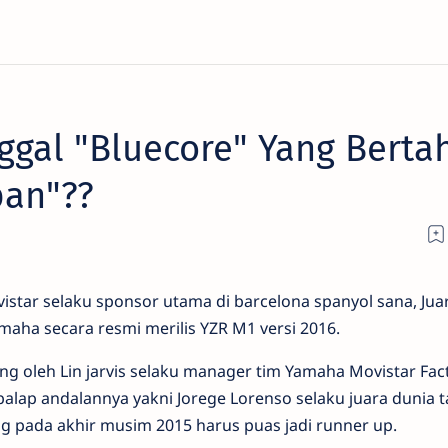
nggal "Bluecore" Yang Berta
pan"??
vistar selaku sponsor utama di barcelona spanyol sana, Jua
aha secara resmi merilis YZR M1 versi 2016.
ung oleh Lin jarvis selaku manager tim Yamaha Movistar Fac
lap andalannya yakni Jorege Lorenso selaku juara dunia 
ang pada akhir musim 2015 harus puas jadi runner up.