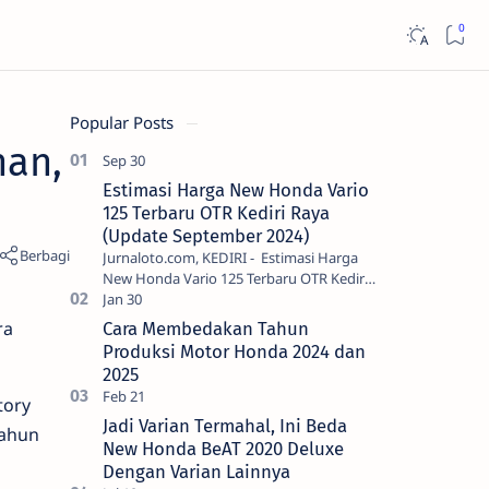
Popular Posts
han,
Estimasi Harga New Honda Vario
125 Terbaru OTR Kediri Raya
(Update September 2024)
Jurnaloto.com, KEDIRI - Estimasi Harga
New Honda Vario 125 Terbaru OTR Kediri
Raya (Update September 2024) Brosis
sekalian, PT Astra Honda Motor (AH…
ra
Cara Membedakan Tahun
Produksi Motor Honda 2024 dan
2025
tory
Jadi Varian Termahal, Ini Beda
tahun
New Honda BeAT 2020 Deluxe
Dengan Varian Lainnya