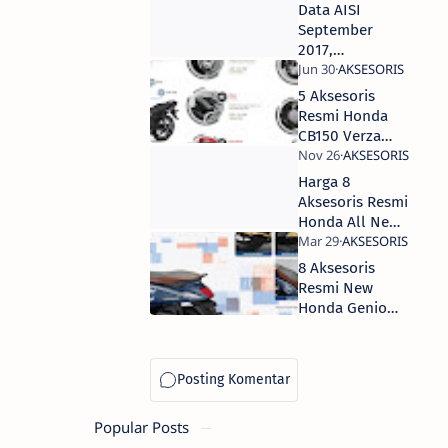
Ninja 250
Data AISI
Unggul atas
September
Honda
2017,
CBR250RR
Penjulan
dan Yamaha
Kawasaki
5 Aksesoris
R25
Ninja 250
Resmi Honda
Unggul atas
CB150 Verza
Honda
Beserta
CBR250rr
Harganya
Harga 8
dan Yamaha
Aksesoris Resmi
R25
Honda All New
Scoopy Tebaru
8 Aksesoris
Resmi New
Honda Genio
2022
Popular Posts