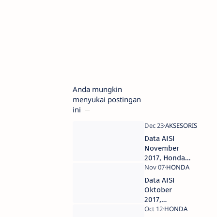
Anda mungkin
menyukai postingan
ini
Data AISI
November
2017, Honda
BeAT Rajai
Penjualan
Data AISI
Motor Tanah
Oktober
Air
2017,
Kawasaki