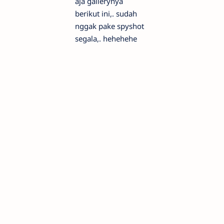
aja gallerynya
berikut ini,. sudah
nggak pake spyshot
segala,. hehehehe