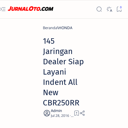
Beranda
HONDA
145
Jaringan
Dealer Siap
Layani
Indent All
New
CBR250RR
1