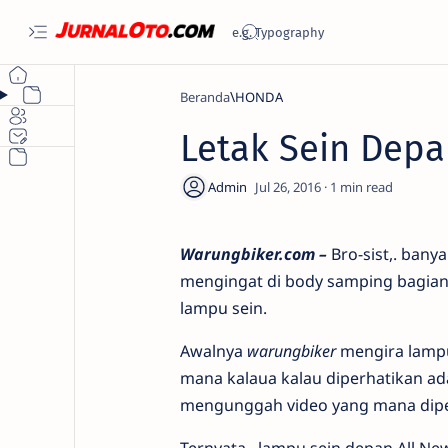
Beranda
HONDA
Letak Sein Dep
1
Warungbiker.com –
Bro-sist,. ban
mengingat di body samping bagian
lampu sein.
Awalnya
warungbiker
mengira lampu 
mana kalaua kalau diperhatikan ad
mengunggah video yang mana diper