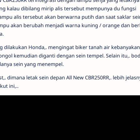
w CBR250RR terintegrasi dengan lampu senja yang letaknya 
ng kalau dibilang mirip alis tersebut mempunya du fungsi
ampu alis tersebut akan berwarna putih dan saat saklar sei
ampu akan berubah menjadi warna kuning / orange dan ber
a.
ng dilakukan Honda,. mengingat biker tanah air kebanyakan
ol kemudian diganti dengan sein tempel. Selain itu,. bod
adanya sein yang menempel.
t,. dimana letak sein depan All New CBR250RR,. lebih jelasn
t ini,..