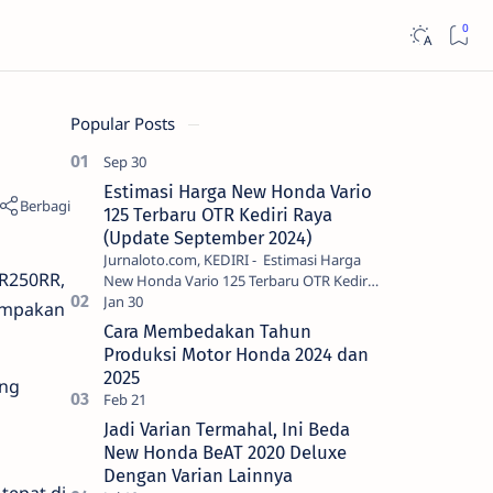
Popular Posts
Estimasi Harga New Honda Vario
125 Terbaru OTR Kediri Raya
(Update September 2024)
Jurnaloto.com, KEDIRI - Estimasi Harga
BR250RR,
New Honda Vario 125 Terbaru OTR Kediri
Raya (Update September 2024) Brosis
nampakan
sekalian, PT Astra Honda Motor (AH…
Cara Membedakan Tahun
Produksi Motor Honda 2024 dan
2025
ang
Jadi Varian Termahal, Ini Beda
New Honda BeAT 2020 Deluxe
Dengan Varian Lainnya