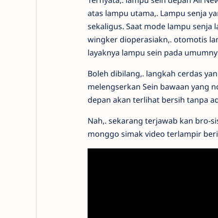
Ternyata,. lampu sein depan All Ne
atas lampu utama,. Lampu senja ya
sekaligus. Saat mode lampu senja l
wingker dioperasiakn,. otomotis l
layaknya lampu sein pada umumny
Boleh dibilang,. langkah cerdas ya
melengserkan Sein bawaan yang nong
depan akan terlihat bersih tanpa 
Nah,. sekarang terjawab kan bro-sis
monggo simak video terlampir beriku