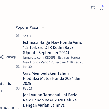
Popular Posts
Estimasi Harga New Honda Vario
125 Terbaru OTR Kediri Raya
(Update September 2024)
Jurnaloto.com, KEDIRI - Estimasi Harga
New Honda Vario 125 Terbaru OTR Kediri
Raya (Update September 2024) Brosis
sekalian, PT Astra Honda Motor (AH…
Cara Membedakan Tahun
Produksi Motor Honda 2024 dan
nt akbar
2025
h
Jadi Varian Termahal, Ini Beda
New Honda BeAT 2020 Deluxe
Dengan Varian Lainnya
Kemudian