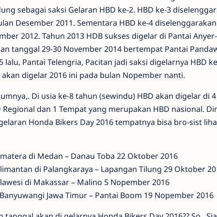
ng sebagai saksi Gelaran HBD ke-2. HBD ke-3 diselenggar
an Desember 2011. Sementara HBD ke-4 diselenggarakan 
ber 2012. Tahun 2013 HDB sukses digelar di Pantai Anyer
n tanggal 29-30 November 2014 bertempat Pantai Pandawa
 lalu, Pantai Telengria, Pacitan jadi saksi digelarnya HBD k
akan digelar 2016 ini pada bulan Nopember nanti.
mnya,. Di usia ke-8 tahun (sewindu) HBD akan digelar di 
 Regional dan 1 Tempat yang merupakan HBD nasional. D
elaran Honda Bikers Day 2016 tempatnya bisa bro-sist liha
umatera di Medan – Danau Toba 22 Oktober 2016
limantan di Palangkaraya – Lapangan Tilung 29 Oktober 20
lawesi di Makassar – Malino 5 Nopember 2016
i Banyuwangi Jawa Timur – Pantai Boom 19 Nopember 2016
 tanggal akan di gelarnya Honda Bikers Day 2016?? So,. Si