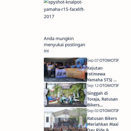
Anda mungkin
menyukai postingan
ini
Kejutan
Istimewa
Yamaha STSJ di
Hari Pelanggan
Nasional 2024
Singgah di
Toraja, Ratusan
Bikers
Sukseskan Maxi
Yamaha Day
Ratusan Bikers
Sulsel
Meriahkan Maxi
Day Ride &