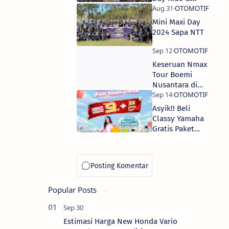
Camp 2024 di
Batu Malang
Mini Maxi Day
2024 Sapa NTT
Keseruan Nmax
Tour Boemi
Nusantara di
Kota Bengkulu
Asyik!! Beli
Classy Yamaha
Gratis Paket
Kecantikan
Popular Posts
Estimasi Harga New Honda Vario