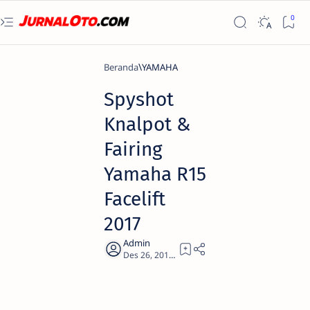
Beranda
YAMAHA
Spyshot
Knalpot &
Fairing
Yamaha R15
Facelift
2017
1