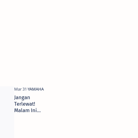
Jangan
Terlewat!
Malam Ini
Ada Ngobras
Yamaha
STSJ, Bahas
Tips