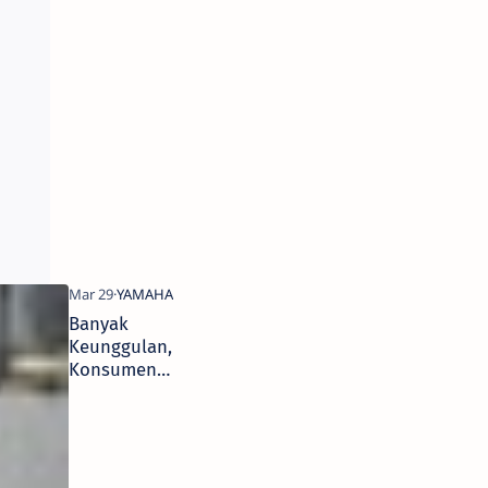
Menjaga
Mental
Health
Lewat Karya
Banyak
Keunggulan,
Konsumen
Di Jawa
Tengah dan
Jogja Makin
Cinta
Yamaha