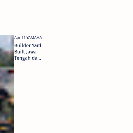
Builder Yard
Built Jawa
Tengah dan
Jogja
Pamerkan
Karya di XSR
155
Motoride
“Tour the
Java
Heritage”