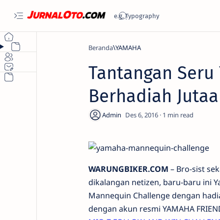
Beranda
YAMAHA
Tantangan Seru
Berhadiah Juta
1
WARUNGBIKER.COM
– Bro-sist se
dikalangan netizen, baru-baru ini 
Mannequin Challenge dengan hadiah
dengan akun resmi YAMAHA FRIENDS