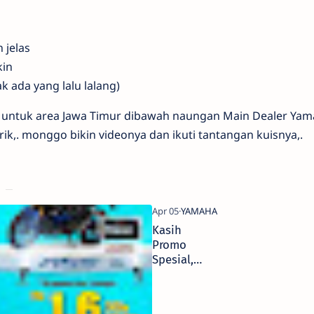
 jelas
kin
ak ada yang lalu lalang)
aku untuk area Jawa Timur dibawah naungan Main Dealer Ya
arik,. monggo bikin videonya dan ikuti tantangan kuisnya,.
Kasih
Promo
Spesial,
Yamaha
STSJ Mohon
Maaf Pada