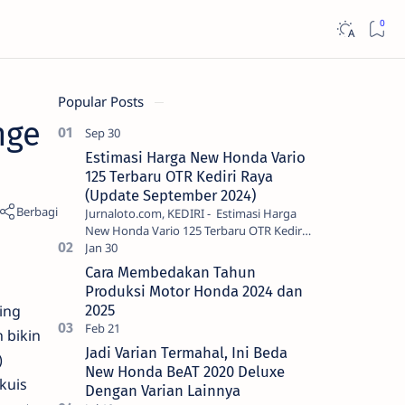
Popular Posts
nge
Estimasi Harga New Honda Vario
125 Terbaru OTR Kediri Raya
(Update September 2024)
Jurnaloto.com, KEDIRI - Estimasi Harga
New Honda Vario 125 Terbaru OTR Kediri
Raya (Update September 2024) Brosis
sekalian, PT Astra Honda Motor (AH…
Cara Membedakan Tahun
Produksi Motor Honda 2024 dan
ing
2025
 bikin
Jadi Varian Termahal, Ini Beda
)
New Honda BeAT 2020 Deluxe
kuis
Dengan Varian Lainnya