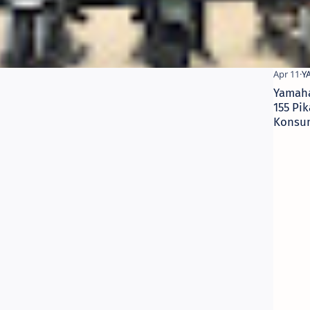
Yamah
155 Pik
Konsu
Jogja, 
Partne
Berken
Handa
Untuk
Advent