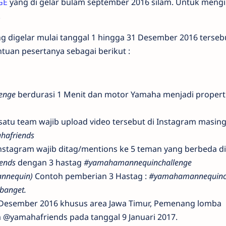
GE
yang di gelar bulam september 2016 silam. Untuk meng
.
g digelar mulai tanggal 1 hingga 31 Desember 2016 tersebu
entuan pesertanya sebagai berikut :
enge
berdurasi 1 Menit dan motor Yamaha menjadi propert
satu team wajib upload video tersebut di Instagram masin
afriends
instagram wajib ditag/mentions ke 5 teman yang berbeda di
ends
dengan 3 hastag
#yamahamannequinchallenge
annequin)
Contoh pemberian 3 Hastag :
#yamahamannequinc
banget.
1 Desember 2016 khusus area Jawa Timur, Pemenang lomba
@yamahafriends pada tanggal 9 Januari 2017.