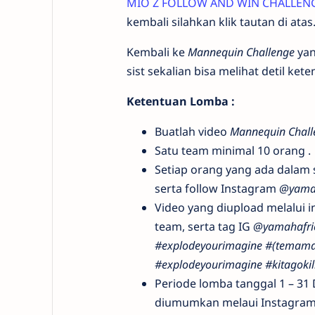
MIO Z FOLLOW AND WIN CHALLEN
kembali silahkan klik tautan di atas
Kembali ke
Mannequin Challenge
yan
sist sekalian bisa melihat detil ket
Ketentuan Lomba :
Buatlah video
Mannequin Chall
Satu team minimal 10 orang .
Setiap orang yang ada dalam 
serta follow Instagram
@yamah
Video yang diupload melalui 
team, serta tag IG
@yamahafri
#explodeyourimagine #(temam
#explodeyourimagine #kitagokil
Periode lomba tanggal 1 – 3
diumumkan melaui Instagram 