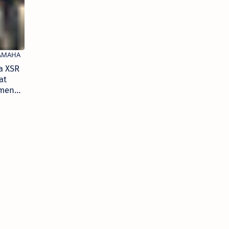
a XSR
at
men
Jadi
r
dara
l
ure