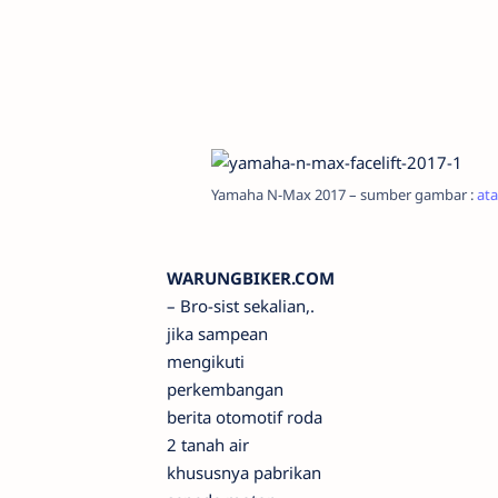
Yamaha N-Max 2017 – sumber gambar :
ata
WARUNGBIKER.COM
– Bro-sist sekalian,.
jika sampean
mengikuti
perkembangan
berita otomotif roda
2 tanah air
khususnya pabrikan