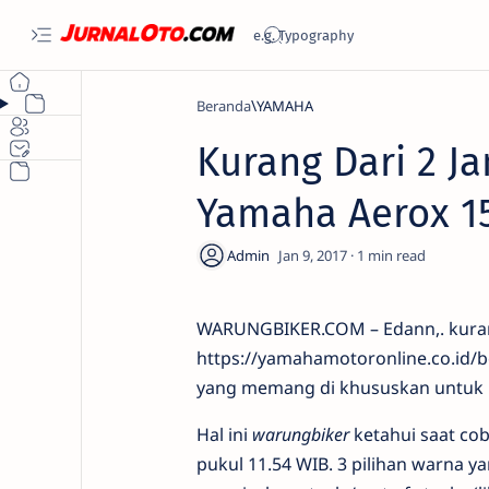
Beranda
YAMAHA
Kurang Dari 2 J
Yamaha Aerox 1
1
WARUNGBIKER.COM – Edann,. kurang 
https://yamahamotoronline.co.id/b
yang memang di khususkan untuk ha
Hal ini
warungbiker
ketahui saat co
pukul 11.54 WIB. 3 pilihan warna y