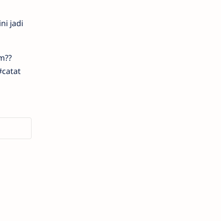
i jadi
m??
#catat