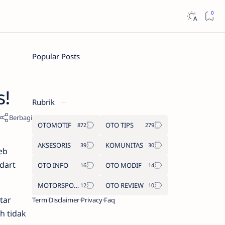
Popular Posts
s!
Rubrik
OTOMOTIF
OTO TIPS
AKSESORIS
KOMUNITAS
eb
dart
OTO INFO
OTO MODIF
MOTORSPORT
OTO REVIEW
tar
Term
Disclaimer
Privacy
Faq
h tidak