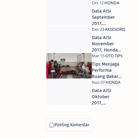
WR155R,
Harga Mulai
Data AISI
30 Ribuan
September
2017,
Penjulan
Kawasaki
Data AISI
Ninja 250
November
Unggul atas
2017, Honda
Honda
BeAT Rajai
CBR250rr
Penjualan
Tips Menjaga
dan Yamaha
Motor Tanah
Performa
R25
Air
Ruang Bakar
Ala Yamaha
STSJ
Data AISI
Oktober
2017,
Kawasaki
Ninja 250
Unggul atas
Honda
CBR250RR