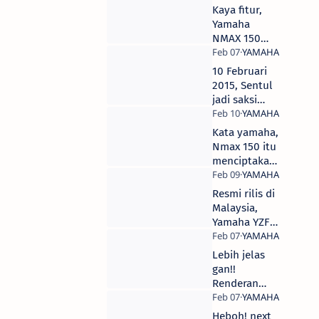
Kaya fitur,
Yamaha
NMAX 150
resmi rilis di
indonesia.
10 Februari
Harga Cuma
2015, Sentul
27,4 juta gan!
jadi saksi
peluncuran
yamaha
Kata yamaha,
NMAX 150
Nmax 150 itu
menciptakan
segmen baru
bukan
Resmi rilis di
pesaing
Malaysia,
honda PCX
Yamaha YZF-
150
R25 Warna
baru & harga
Lebih jelas
lebih mahal
gan!!
Renderan
headlamp
next new
Heboh! next