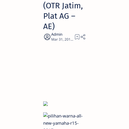
(OTR Jatim,
Plat AG –
AE)
1