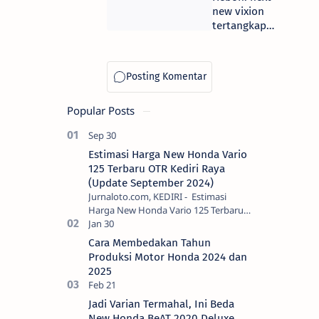
vixion facelift
new vixion
karya
tertangkap
motoblast
kamera
sedang di
test jalan
Popular Posts
Estimasi Harga New Honda Vario
125 Terbaru OTR Kediri Raya
(Update September 2024)
Jurnaloto.com, KEDIRI - Estimasi
Harga New Honda Vario 125 Terbaru
OTR Kediri Raya (Update September
2024) Brosis sekalian, PT Astra Honda
Cara Membedakan Tahun
Motor (AH…
Produksi Motor Honda 2024 dan
2025
Jadi Varian Termahal, Ini Beda
New Honda BeAT 2020 Deluxe