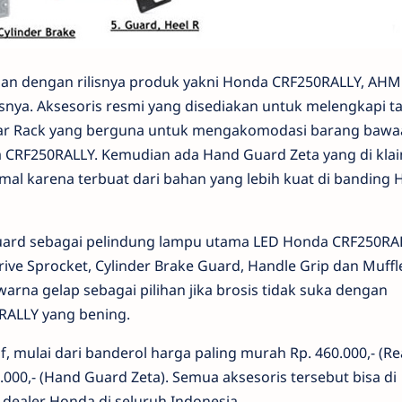
an dengan rilisnya produk yakni Honda CRF250RALLY, AHM
nya. Aksesoris resmi yang disediakan untuk melengkapi t
ear Rack yang berguna untuk mengakomodasi barang bawa
 CRF250RALLY. Kemudian ada Hand Guard Zeta yang di kla
al karena terbuat dari bahan yang lebih kuat di banding 
 Guard sebagai pelindung lampu utama LED Honda CRF250RA
ive Sprocket, Cylinder Brake Guard, Handle Grip dan Muffl
rna gelap sebagai pilihan jika brosis tidak suka dengan
ALLY yang bening.
f, mulai dari banderol harga paling murah Rp. 460.000,- (Re
.000,- (Hand Guard Zeta). Semua aksesoris tersebut bisa di
 dealer Honda di seluruh Indonesia.