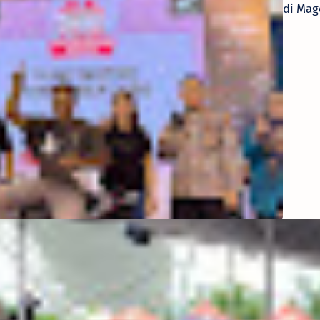
di Mag
Tuntas
Konsu
Berun
Bawa
Pulan
Honda
BeAT