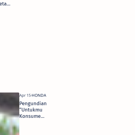
etan
,
men
tung
g
Pengundian
“Untukmu
Konsumen
Honda”
Periode