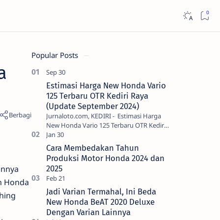
Popular Posts
a
Estimasi Harga New Honda Vario
125 Terbaru OTR Kediri Raya
(Update September 2024)
Jurnaloto.com, KEDIRI - Estimasi Harga
New Honda Vario 125 Terbaru OTR Kediri
Raya (Update September 2024) Brosis
sekalian, PT Astra Honda Motor (AH…
Cara Membedakan Tahun
Produksi Motor Honda 2024 dan
annya
2025
an Honda
Jadi Varian Termahal, Ini Beda
hing
New Honda BeAT 2020 Deluxe
Dengan Varian Lainnya