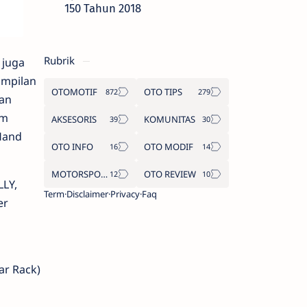
150 Tahun 2018
Rubrik
 juga
ampilan
OTOMOTIF
OTO TIPS
an
im
AKSESORIS
KOMUNITAS
Hand
OTO INFO
OTO MODIF
MOTORSPORT
OTO REVIEW
LLY,
Term
Disclaimer
Privacy
Faq
er
ar Rack)