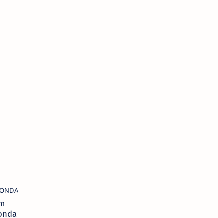
am
onda