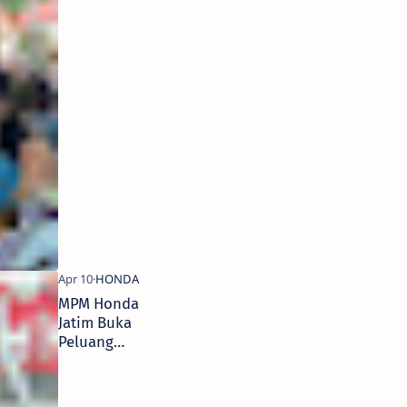
Maret
Digelar di
Roxy
Square
Jember, Jadi
Penutup
Program
UKH 2026
MPM Honda
Jatim Buka
Peluang
Karier
Mekanik
Lewat