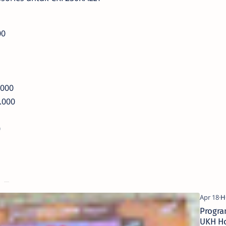
00
.000
.000
0
Progr
UKH H