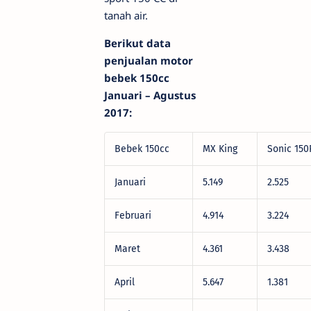
tanah air.
Berikut data
penjualan motor
bebek 150cc
Januari – Agustus
2017:
Bebek 150cc
MX King
Sonic 150
Januari
5.149
2.525
Februari
4.914
3.224
Maret
4.361
3.438
April
5.647
1.381