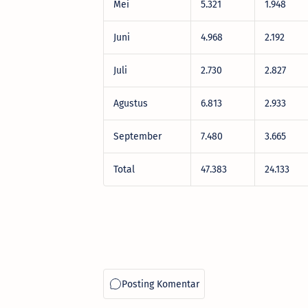
Mei
5.321
1.948
Juni
4.968
2.192
Juli
2.730
2.827
Agustus
6.813
2.933
September
7.480
3.665
Total
47.383
24.133