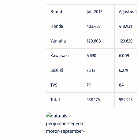
Brand
Juli 2017
Agustus 
Honda
403.487
418.931
Yamaha
120.608
123.620
Kawasaki
6.690
6.009
Suzuki
7.312
6.279
TVS
79
84
Total
538.176
554.923