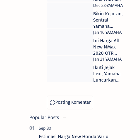
Baru FreeGo
Tahun 2020,
Bikin Kejutan,
Harga Mulai
Sentral
19 Jutaan
Yamaha
Timbul Jaya
Motor Rilis
Ini Harga All
All New XSR
New NMax
155 Untuk
2020 OTR
Konsumen di
Kediri -
Kediri
Madiun
Ikuti Jejak
Lexi, Yamaha
Luncurkan
Xmax &
Aerox Maxi
Signature
Popular Posts
Estimasi Harga New Honda Vario