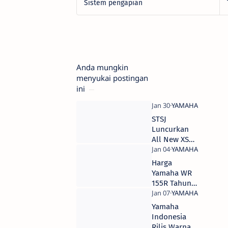
Sistem pengapian
Anda mungkin
menyukai postingan
ini
STSJ
Luncurkan
All New XSR
155 di
Surabaya,
Harga
Harga 39
Yamaha WR
Jutaan
155R Tahun
2020, OTR
Jatim
Yamaha
Tembus 39
Indonesia
Jutaan
Rilis Warna