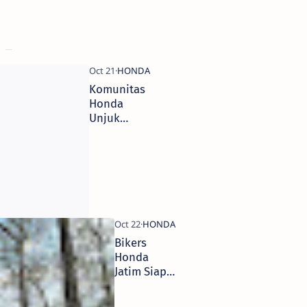
Komunitas
Honda
Unjuk
Karya di
HMC 2024
Surabaya
Bikers
Honda
Jatim Siap
Ramaikan
Honda