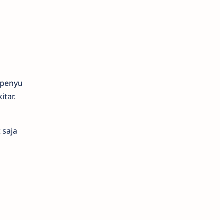
 penyu
tar.
 saja