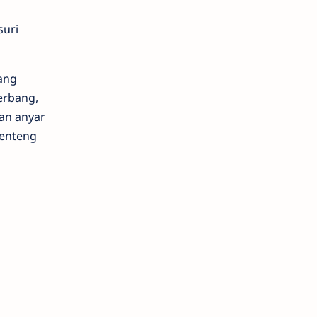
suri
uang
erbang,
an anyar
benteng