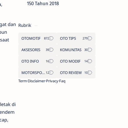
150 Tahun 2018
,
gat dan
Rubrik
pun
OTOMOTIF
OTO TIPS
 saat
AKSESORIS
KOMUNITAS
OTO INFO
OTO MODIF
MOTORSPORT
OTO REVIEW
Term
Disclaimer
Privacy
Faq
letak di
 Pendem
cap,