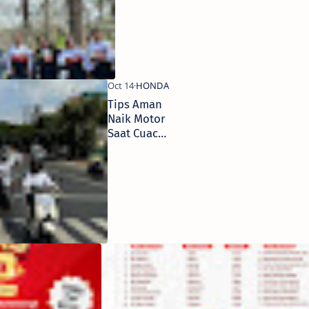
Bikers Day
2024
Tips Aman
Naik Motor
Saat Cuaca
Panas
Bersama
Honda
Asyik! Beli
Honda di
Jawa Timur