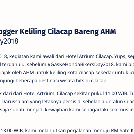
ogger Keliling Cilacap Bareng AHM
y2018
8, kegiatan kami awali dari Hotel Atrium Cilacap. Yups, se
kel terdahulu, sebelum #GasKeHondaBikersDay2018, kami bl
ajak oleh AHM untuk keliling kota cilacap sekedar untuk ici
ungi beberapa destinasi wisata hits di cilacap.
ari dari Hotel Artrium, Cilacap sekitar pukul 11.00 WIB. T
arussalam yang letaknya persis di sebelah alun-alun Cila
u saja sudah menjadi kewajiban kami sebagai laki-laki musli
ul 13.00 WIB, kami melanjutkan perjalanan menuju RM Sate