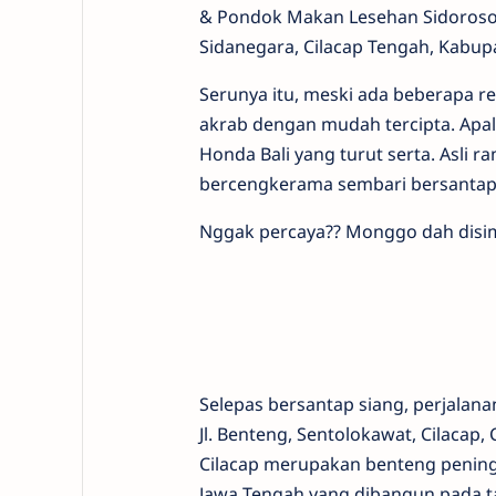
& Pondok Makan Lesehan Sidoroso y
Sidanegara, Cilacap Tengah, Kabupa
Serunya itu, meski ada beberapa r
akrab dengan mudah tercipta. Apa
Honda Bali yang turut serta. Asli 
bercengkerama sembari bersantap 
Nggak percaya?? Monggo dah disim
Selepas bersantap siang, perjalana
Jl. Benteng, Sentolokawat, Cilacap
Cilacap merupakan benteng peningg
Jawa Tengah yang dibangun pada ta