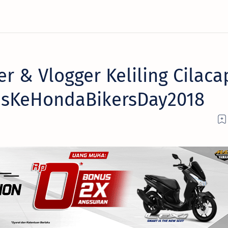
r & Vlogger Keliling Cilaca
sKeHondaBikersDay2018