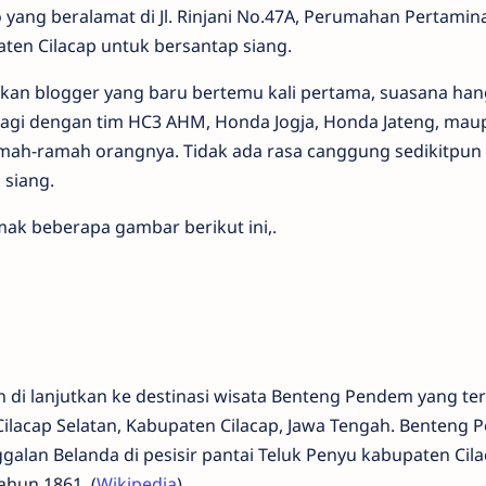
ang beralamat di Jl. Rinjani No.47A, Perumahan Pertamina
ten Cilacap untuk bersantap siang.
ekan blogger yang baru bertemu kali pertama, suasana han
lagi dengan tim HC3 AHM, Honda Jogja, Honda Jateng, mau
ramah-ramah orangnya. Tidak ada rasa canggung sedikitpun
siang.
ak beberapa gambar berikut ini,.
n di lanjutkan ke destinasi wisata Benteng Pendem yang ter
, Cilacap Selatan, Kabupaten Cilacap, Jawa Tengah. Benteng
alan Belanda di pesisir pantai Teluk Penyu kabupaten Cila
hun 1861. (
Wikipedia
)