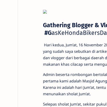
Gathering Blogger & Vl
#G
asKeHondaBikersDa
Hari kedua, Jum’at, 16 November 201
yang sudah saya sebutkan di arti
dan vlogger dari berbagai daerah di
makanan khas cilacap serta mengunj
Admin beserta rombongan bertolak d
pertama kami adalah Masjid Agung D
Karena ini adalah hari Jum’at, tent
menunaikan sholat Jum’at.
Selepas sholat Jum’at, sekitar puk