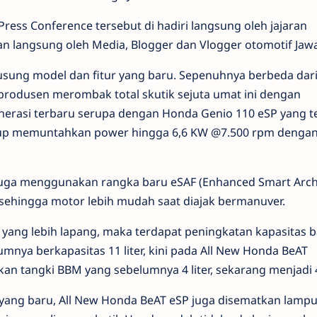
ess Conference tersebut di hadiri langsung oleh jajaran
 langsung oleh Media, Blogger dan Vlogger otomotif Jawa
usung model dan fitur yang baru. Sepenuhnya berbeda dar
produsen merombak total skutik sejuta umat ini dengan
rasi terbaru serupa dengan Honda Genio 110 eSP yang t
gup memuntahkan power hingga 6,6 KW @7.500 rpm dengan 
 juga menggunakan rangka baru eSAF (Enhanced Smart Arch
l sehingga motor lebih mudah saat diajak bermanuver.
ang lebih lapang, maka terdapat peningkatan kapasitas b
mnya berkapasitas 11 liter, kini pada All New Honda BeAT
an tangki BBM yang sebelumnya 4 liter, sekarang menjadi 4,
 yang baru, All New Honda BeAT eSP juga disematkan lamp