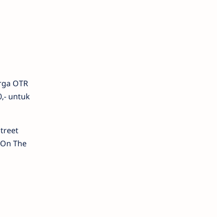
arga OTR
0,- untuk
treet
 (On The