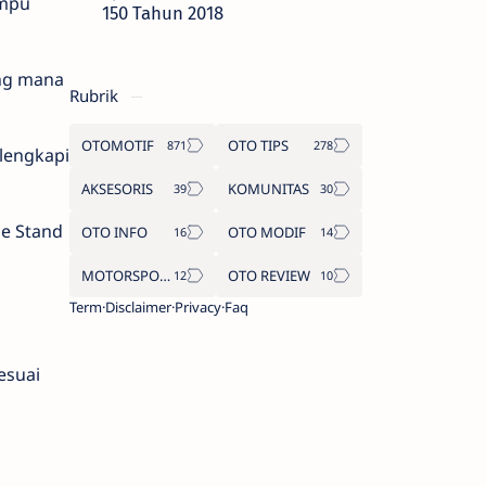
ampu
150 Tahun 2018
ang mana
Rubrik
OTOMOTIF
OTO TIPS
lengkapi
AKSESORIS
KOMUNITAS
de Stand
OTO INFO
OTO MODIF
MOTORSPORT
OTO REVIEW
Term
Disclaimer
Privacy
Faq
esuai