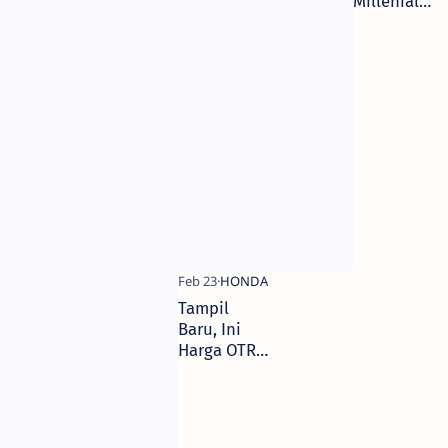
Millenial
dan
Blogger
Seru-
seruan di
CGV Marvel
City
Surabaya
Tampil
Baru, Ini
Harga OTR
Kediri New
Honda Beat
eSP 2019