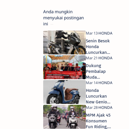
Anda mungkin
menyukai postingan
ini
Senin Besok
Honda
Luncurkan
Produk
Anyar! Kira-
Dukung
kira Apa ya?
Pembalap
Muda
Indonesia,
MPM Ajak
Honda
Komunitas
Luncurkan
Nobar
New Genio
MotoGP
2022, Pakai
Ban 12” Plus
MPM Ajak 45
Port Charger
Konsumen
di Rak Depan
Fun Riding,