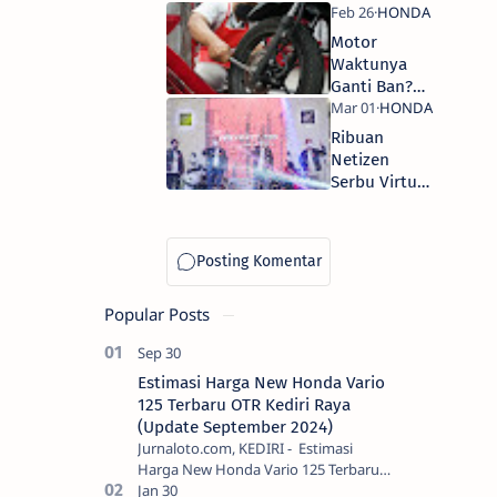
Buktikan
Performa
Motor
New Honda
Waktunya
Vario 160
Ganti Ban?
Tenang! Ada
Promo
Ribuan
GABAN MPM
Netizen
Honda Jatim
Serbu Virtual
Launching
Honda Vario
160
Popular Posts
Estimasi Harga New Honda Vario
125 Terbaru OTR Kediri Raya
(Update September 2024)
Jurnaloto.com, KEDIRI - Estimasi
Harga New Honda Vario 125 Terbaru
OTR Kediri Raya (Update September