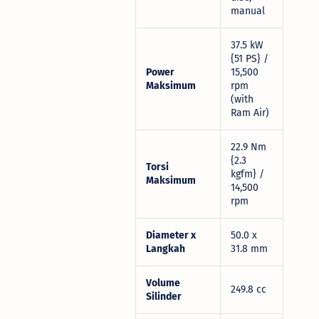
manual
37.5 kW
{51 PS} /
Power
15,500
Maksimum
rpm
(with
Ram Air)
22.9 Nm
{2.3
Torsi
kgfm} /
Maksimum
14,500
rpm
Diameter x
50.0 x
Langkah
31.8 mm
Volume
249.8 cc
Silinder