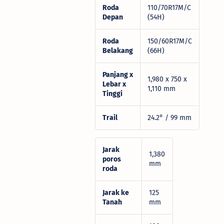
Roda
110/70R17M/C
Depan
(54H)
Roda
150/60R17M/C
Belakang
(66H)
Panjang x
1,980 x 750 x
Lebar x
1,110 mm
Tinggi
Trail
24.2° / 99 mm
Jarak
1,380
poros
mm
roda
Jarak ke
125
Tanah
mm