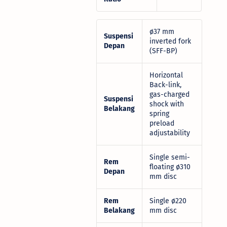
ø37 mm
Suspensi
inverted fork
Depan
(SFF-BP)
Horizontal
Back-link,
gas-charged
Suspensi
shock with
Belakang
spring
preload
adjustability
Single semi-
Rem
floating ø310
Depan
mm disc
Rem
Single ø220
Belakang
mm disc