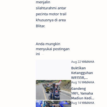
menjalin
silahturahmi antar
pecinta motor trail
khususnya di area
Blitar.
Anda mungkin
menyukai postingan
ini
Buktikan
Ketangguhan
WR155R,
Yamaha Gelar
Trabas di
Gandeng
Momen Hari
YRFI, Yamaha
Kemerdekaan
Madiun Kediri
Indonesia
Gelar Touring