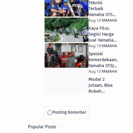
Kemerdekaan
Teknisi
Terbaik
Yamaha STSJ
Dukung
Pembalap YRI
Kaya Fitur,
di ARRC 2023
Segini Harga
Jual Yamaha
XMAX
Connected di
Spesial
Surabaya
Kemerdekaan,
Yamaha STSJ
Berikan
Diskon
Modal 2
Service Untuk
Jutaan, Bisa
Konsumen
Rubah
Yamaha
WR155R Jadi
Supermoto
Popular Posts