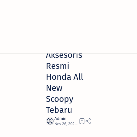
Beranda
AKSESORIS
Harga 8
Aksesoris
Resmi
Honda All
New
Scoopy
Tebaru
1