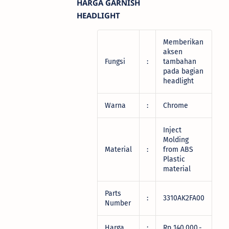
HARGA GARNISH
HEADLIGHT
Memberikan
aksen
Fungsi
:
tambahan
pada bagian
headlight
Warna
:
Chrome
Inject
Molding
Material
:
from ABS
Plastic
material
Parts
:
3310AK2FA00
Number
Harga
:
Rp 140.000,-