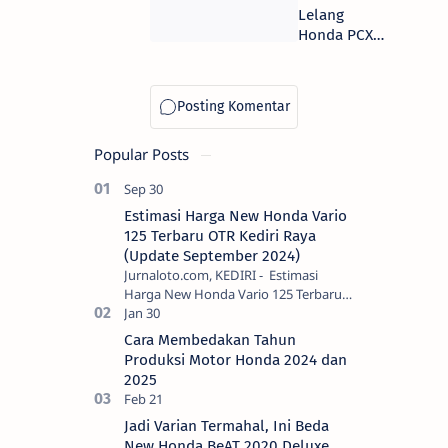
Lelang
Honda PCX
150 Modif
Spesial Edisi
Persebaya
Popular Posts
Estimasi Harga New Honda Vario
125 Terbaru OTR Kediri Raya
(Update September 2024)
Jurnaloto.com, KEDIRI - Estimasi
Harga New Honda Vario 125 Terbaru
OTR Kediri Raya (Update September
2024) Brosis sekalian, PT Astra Honda
Cara Membedakan Tahun
Motor (AH…
Produksi Motor Honda 2024 dan
2025
Jadi Varian Termahal, Ini Beda
New Honda BeAT 2020 Deluxe