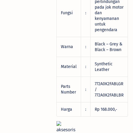
perlindungan
pada jok motor
Fungsi
:
dan
kenyamanan
untuk
pengendara
Black – Grey &
Warna
:
Black – Brown
Synthetic
Material
:
Leather
772A0K2FABLGR
Parts
:
/
Number
772A0K2FABLBR
Harga
:
Rp 168.000,-