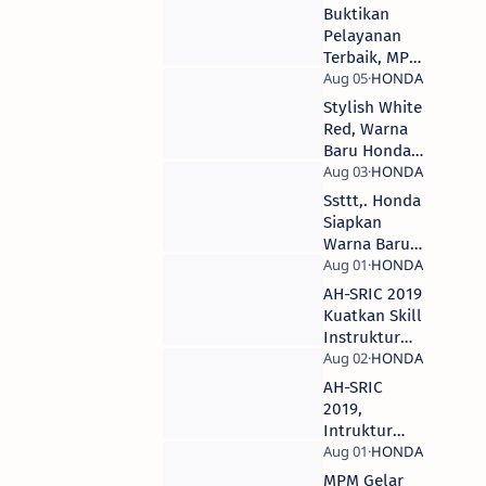
Buktikan
Pelayanan
Terbaik, MPM
Sabet 3 Piala
di Kontes
Stylish White
Layanan
Red, Warna
Honda
Baru Honda
Nasional
Scoopy eSP
2019
2019
Ssttt,. Honda
Siapkan
Warna Baru
Scoopy?
AH-SRIC 2019
Kuatkan Skill
Instruktur
Safety Riding
Honda Untuk
AH-SRIC
Masyarakat
2019,
Intruktur
MPM Borong
Banyak Piala
MPM Gelar