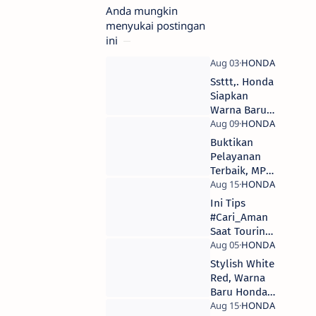
Anda mungkin
menyukai postingan
ini
Ssttt,. Honda
Siapkan
Warna Baru
Scoopy?
Buktikan
Pelayanan
Terbaik, MPM
Sabet 3 Piala
di Kontes
Ini Tips
Layanan
#Cari_Aman
Honda
Saat Touring
Nasional
Dengan
2019
Sepeda
Stylish White
Motor
Red, Warna
Baru Honda
Scoopy eSP