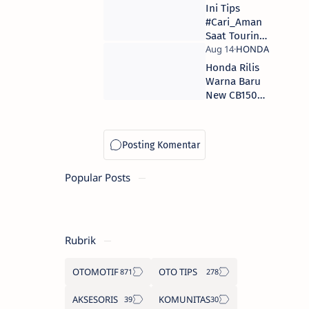
2019
Ini Tips
#Cari_Aman
Saat Touring
Dengan
Sepeda
Honda Rilis
Motor
Warna Baru
New CB150R
Streetfire
2019
Popular Posts
Rubrik
OTOMOTIF
OTO TIPS
AKSESORIS
KOMUNITAS