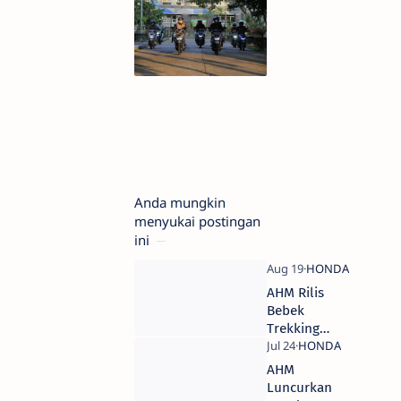
Anda mungkin
menyukai postingan
ini
AHM Rilis
Bebek
Trekking
Honda
CT125, Harga
AHM
75 Jutaan
Luncurkan
OTR Jakarta