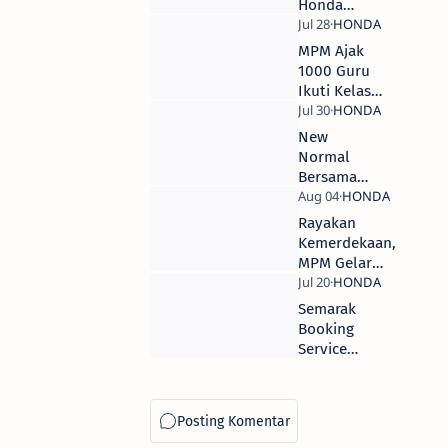
Honda
CBR250RR
SP Quick
MPM Ajak
Shifter,
1000 Guru
Power
Ikuti Kelas
Tembus 41
Online
PS
Pembuatan
New
Video
Normal
Pembelajaran.
Bersama
Honda PCX,
Ada Diskon
Rayakan
Hingga
Kemerdekaan,
Jutaan
MPM Gelar
Rupiah
Photocontest
Honda Vario
Semarak
Booking
Service
Bersama
Brompit,
Banyak
Hadiah Tiap