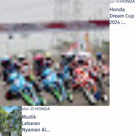
Honda
Dream Cup
2024 :
Arena
Pesta
Balap
untuk
Pecinta
Balap
Honda di
Indonesia
Mudik
Lebaran
Nyaman Ala