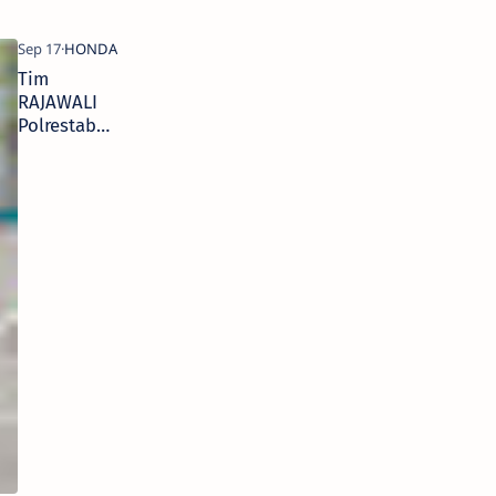
Tim
RAJAWALI
Polrestabes
Surabaya
Latihan
#Cari_Aman
Berkendara
di MPM
Safety
Riding
Course