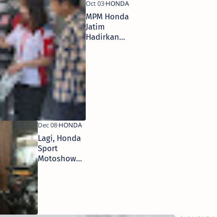
MPM Honda
Jatim
Hadirkan
Program
Undian
Total 1,5
Milyar
Lagi, Honda
Sport
Motoshow
Sapa Kota
Kediri