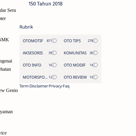
150 Tahun 2018
dar Seru
ter
Rubrik
a SMK
OTOMOTIF
OTO TIPS
AKSESORIS
KOMUNITAS
ngenai
OTO INFO
OTO MODIF
ehatan
MOTORSPORT
OTO REVIEW
Term
Disclaimer
Privacy
Faq
New Genio
 nyaman
vice