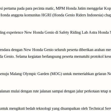
i pertama pada para pecinta matic, MPM Honda Jatim menggelar Kop
s Honda anggota komunitas HGRI (Honda Genio Riders Indonesia) chap
riding experience New Honda Genio di Safety Riding Lab Astra Hond
endara dengan New Honda Genio seluruh peserta diberikan arahan me
da Genio. Selama kegiatan berlangsung peserta mematuhi protokol kes
ty menuju Malang Olympic Garden (MOG) untuk memeriahkan gelaran 
jalanan mulai dengan rute jalanan sampai dengan jalur perkotaan tetap
ntuk mengikuti bedah teknologi yang disampaikan oleh Technical Ser