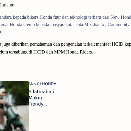
arianto.
ndara kepada bikers Honda fitur dan teknologi terbaru dari New Hon
nnya Honda Genio kepada masyarakat.” kata Mizidianto , Community
.
a juga diberikan pemahaman dan pengenalan terkait manfaat HCID ke
elum tergabung di HCID dan MPM Honda Riders.
Silaturahmi
Makin
Trendy
Dengan
Honda
Scoopy