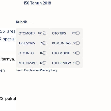
150 Tahun 2018
Rubrik
155 area
OTOMOTIF
OTO TIPS
 spesial
AKSESORIS
KOMUNITAS
OTO INFO
OTO MODIF
itarnya.
MOTORSPORT
OTO REVIEW
men
Term
Disclaimer
Privacy
Faq
22 pukul