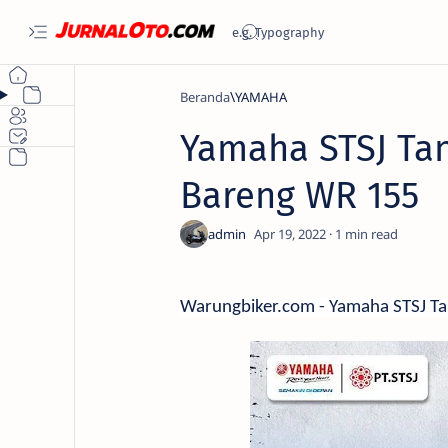
Beranda
YAMAHA
Yamaha STSJ Ta
Bareng WR 155
1
Warungbiker.com - Yamaha STSJ T