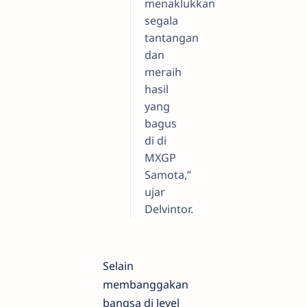
menaklukkan
segala
tantangan
dan
meraih
hasil
yang
bagus
di di
MXGP
Samota,”
ujar
Delvintor.
Selain
membanggakan
bangsa di level