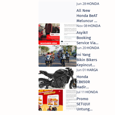
Berhadiah
Elektronik
All New
Honda BeAT
Meluncur di
Kediri, Siap
Ramaikan
Asyik!!
Kota dengan
Booking
Hiburan dan
Service Via
Promo
Brompit Bisa
Menarik!
Dapat Diskon
Ini Yang
20 Ribu
Bikin Bikers
Kepincut
Dengan
Honda
Honda
CB150X
CB650R
Hadir
Dengan
Kelir Baru,
Promo
Harga 200
SETUJU!
Jutaan
Untung
Banyak Beli