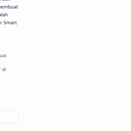
 membuat
alah
ur Smart
uai
 di