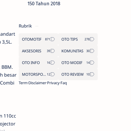
150 Tahun 2018
Rubrik
tandart
OTOMOTIF
OTO TIPS
 3,5L.
AKSESORIS
KOMUNITAS
OTO INFO
OTO MODIF
t BBM.
ih besar
MOTORSPORT
OTO REVIEW
 (Combi
Term
Disclaimer
Privacy
Faq
n 110cc
ojector