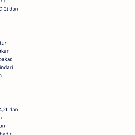
ni
O 2) dan
tur
akar
akar.
indari
m
4,2L dan
ui
kan
hadir