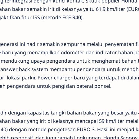
 terintegrasi dengan kunci kontak, Skutik populer Honda i
bakar semakin irit di kelasnya yaitu 61,9 km/liter (EUR
tifkan fitur ISS (metode ECE R40).
enerasi ini hadir semakin sempurna melalui penyematan fi
CD baru yang menampilkan odometer dan indicator bahan b
ang mendukung upaya pengendara untuk menghemat bahan b
an answer back system membantu pengendara untuk mengh
lokasi parkir. Power charger baru yang terdapat di dala
eh pengendara untuk pengisian baterai ponsel.
ir dengan kapasitas tangki bahan bakar yang besar yaitu 
 bakar yang irit di kelasnya mencapai 59 km/liter melal
 R40) dengan metode pengetesan EURO 3. Hasil ini menjadi
, lebih responsif, dan juga ramah lingkungan. Honda Scoopy 