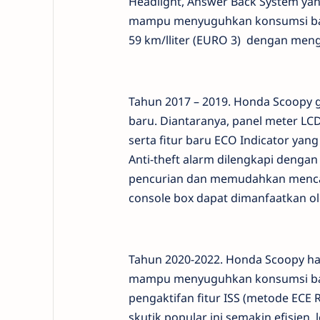
Headlight, Answer Back System yang
mampu menyuguhkan konsumsi bahan 
59 km/lliter (EURO 3)
dengan mengak
Tahun 2017 – 2019. Honda Scoopy g
baru. Diantaranya, panel meter L
serta fitur baru ECO Indicator y
Anti-theft alarm dilengkapi deng
pencurian dan memudahkan mencari 
console box dapat dimanfaatkan ol
Tahun 2020-2022. Honda Scoopy had
mampu menyuguhkan konsumsi bahan
pengaktifan fitur ISS (metode ECE
skutik popular ini semakin efisien