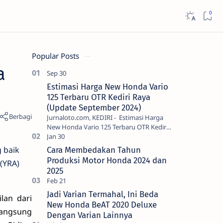
Popular Posts
a
Estimasi Harga New Honda Vario
125 Terbaru OTR Kediri Raya
(Update September 2024)
Jurnaloto.com, KEDIRI - Estimasi Harga
New Honda Vario 125 Terbaru OTR Kediri
Raya (Update September 2024) Brosis
sekalian, PT Astra Honda Motor (AH…
 baik
Cara Membedakan Tahun
Produksi Motor Honda 2024 dan
(YRA)
2025
.
Jadi Varian Termahal, Ini Beda
lan dari
New Honda BeAT 2020 Deluxe
angsung
Dengan Varian Lainnya