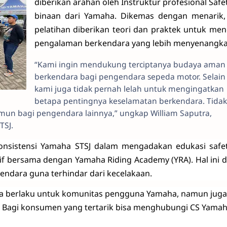
diberikan arahan oleh Instruktur profesional Safe
binaan dari Yamaha. Dikemas dengan menarik,
pelatihan diberikan teori dan praktek untuk men
pengalaman berkendara yang lebih menyenangk
“Kami ingin mendukung terciptanya budaya aman
berkendara bagi pengendara sepeda motor. Selain 
kami juga tidak pernah lelah untuk mengingatkan
betapa pentingnya keselamatan berkendara. Tidak
namun bagi pengendara lainnya,” ungkap William Saputra,
TSJ.
onsistensi Yamaha STSJ dalam mengadakan edukasi safet
if bersama dengan Yamaha Riding Academy (YRA). Hal ini d
endara guna terhindar dari kecelakaan.
hanya berlaku untuk komunitas pengguna Yamaha, namun jug
 Bagi konsumen yang tertarik bisa menghubungi CS Yamaha