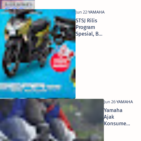
STSJ Rilis
Program
Spesial, Beli
Yamaha
Gear 125
Banyak
Hadiahnya!
Yamaha
Ajak
Konsumen
Geber All
New R15