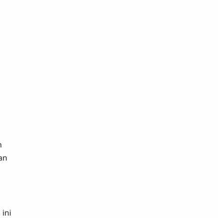
n
an
ini