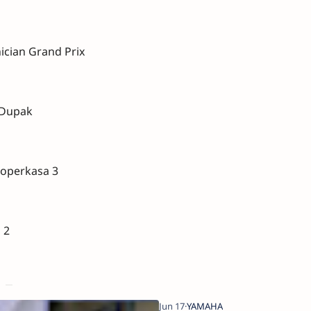
cian Grand Prix
 Dupak
ndoperkasa 3
 2