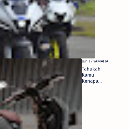
Connected
di Sirkuit
Gokart
Boyolali
Tahukah
Kamu
Kenapa
Knalpot
Motor di
Sebelah
Kanan? Ini
Jawabannya!