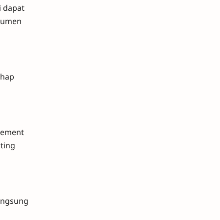
i dapat
nsumen
ahap
agement
ting
langsung