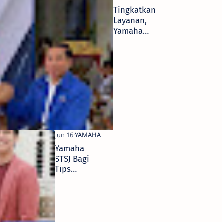
Tingkatkan
Layanan,
Yamaha
STSJ Perluas
Jaringan di
Banyuwangi
Yamaha
STSJ Bagi
Tips
Langkah
Awal Buat
Podcast