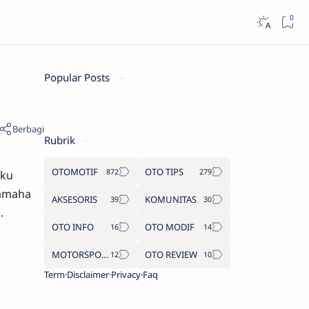
Popular Posts
Rubrik
OTOMOTIF
OTO TIPS
aku
Yamaha
AKSESORIS
KOMUNITAS
.
OTO INFO
OTO MODIF
MOTORSPORT
OTO REVIEW
Term
Disclaimer
Privacy
Faq