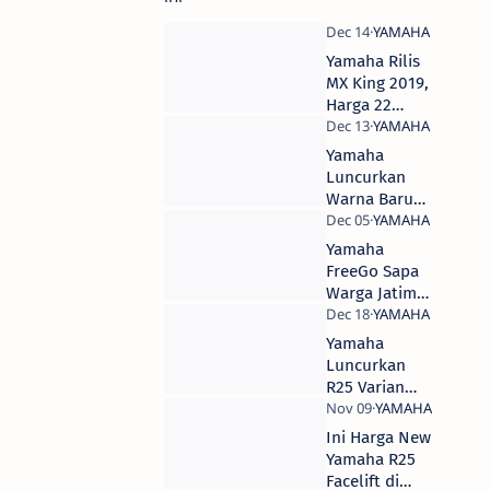
Yamaha Rilis
MX King 2019,
Harga 22
Jutaan OTR
Jakarta
Yamaha
Luncurkan
Warna Baru
Aerox 155
VVA, Berikut
Yamaha
Harga dan
FreeGo Sapa
Spesifikasi
Warga Jatim,
Lengkapnya
Berikut
Harga,
Yamaha
Pilihan
Luncurkan
Warna dan
R25 Varian
Spesifikasi
ABS, Harga 64
Lengkapnya.
Jutaan OTR
Ini Harga New
Jakarta
Yamaha R25
Facelift di