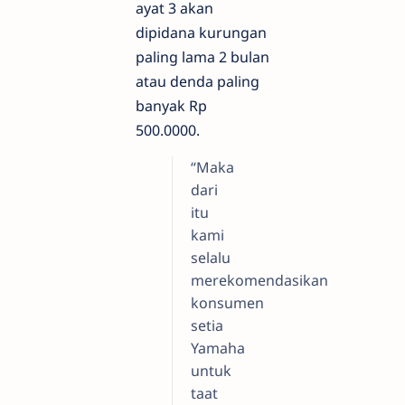
ayat 3 akan
dipidana kurungan
paling lama 2 bulan
atau denda paling
banyak Rp
500.0000.
“Maka
dari
itu
kami
selalu
merekomendasikan
konsumen
setia
Yamaha
untuk
taat