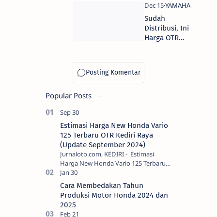
Karesidenan
Kediri dan
Sudah
Madiun (Plat
Distribusi, Ini
AG-AE)
Harga OTR
Yamaha MX
King 2019 di
Kediri dan
Madiun (Plat
AG – AE)
Popular Posts
Estimasi Harga New Honda Vario
125 Terbaru OTR Kediri Raya
(Update September 2024)
Jurnaloto.com, KEDIRI - Estimasi
Harga New Honda Vario 125 Terbaru
OTR Kediri Raya (Update September
2024) Brosis sekalian, PT Astra Honda
Cara Membedakan Tahun
Motor (AH…
Produksi Motor Honda 2024 dan
2025