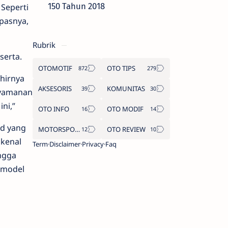
150 Tahun 2018
 Seperti
epasnya,
Rubrik
serta.
OTOMOTIF
OTO TIPS
hirnya
AKSESORIS
KOMUNITAS
nyamanan
ni,”
OTO INFO
OTO MODIF
id yang
MOTORSPORT
OTO REVIEW
ikenal
Term
Disclaimer
Privacy
Faq
ingga
 model