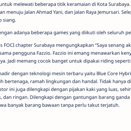
 untuk melewati beberapa titik keramaian di Kota Surabaya.
n menuju Jalan Ahmad Yani, dan Jalan Raya Jemursari. Sel
p siang.
gan adanya beberapa games yang diikuti oleh seluruh pe
tas FOCI chapter Surabaya mengungkapkan “Saya senang ak
esama pengguna Fazzio. Fazzio ini emang menawarkan ke
 Jadi memang cocok banget untuk dipakai riding seperti i
hadir dengan teknologi mesin terbaru yaitu Blue Core Hybr
h bertenaga, ramah lingkungan dan handal. Tidak hanya d
or ini juga dilengkapi dengan pijakan kaki yang luas, seh
s, dan ringan. Dilengkapi dengan gantungan barang ganda
wa banyak barang bawaan tanpa perlu takut terjatuh.