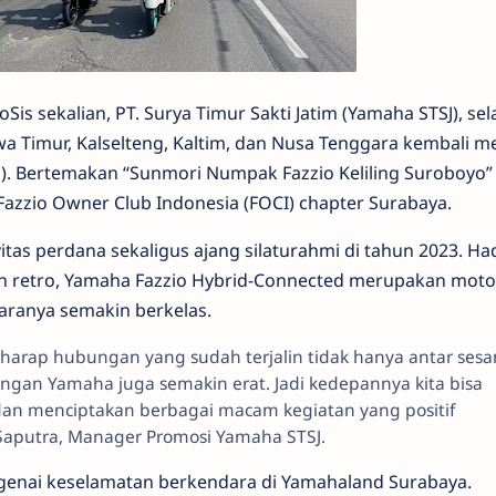
oSis sekalian, PT. Surya Timur Sakti Jatim (Yamaha STSJ), se
a Timur, Kalselteng, Kaltim, dan Nusa Tenggara kembali m
/1). Bertemakan “Sunmori Numpak Fazzio Keliling Suroboyo” 
 Fazzio Owner Club Indonesia (FOCI) chapter Surabaya.
vitas perdana sekaligus ajang silaturahmi di tahun 2023. Ha
n retro, Yamaha Fazzio Hybrid-Connected merupakan motor
ranya semakin berkelas.
erharap hubungan yang sudah terjalin tidak hanya antar ses
gan Yamaha juga semakin erat. Jadi kedepannya kita bisa
dan menciptakan berbagai macam kegiatan yang positif
Saputra, Manager Promosi Yamaha STSJ.
ngenai keselamatan berkendara di Yamahaland Surabaya.