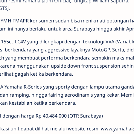
n resmi Yamaha Jatim Official,” ungkap William Saputra,
STSJ.
YMHJTMAPR konsumen sudah bisa menikmati potongan h
m ini hanya berlaku untuk area Surabaya hingga akhir Apri
155cc LC4V yang dilengkapi dengan teknologi VVA (Variabl
asi berkendara yang aggressive layaknya MotoGP. Serta, di
lutch yang membuat performa berkendara semakin maksimal
 karena menggunakan upside down front suspension sehi
terlihat gagah ketika berkendara.
NA Yamaha R-Series yang sporty dengan lampu utama gand
dan ramping, hingga fairing aerodinamis yang kekar. Memil
kan kestabilan ketika berkendara.
l dengan harga Rp 40.484.000 (OTR Surabaya)
ifikasi unit dapat dilihat melalui website resmi www.yamaha-