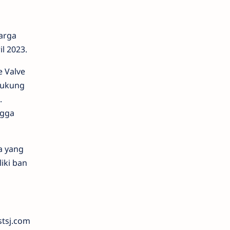
arga
l 2023.
e Valve
dukung
.
ngga
a yang
iki ban
stsj.com