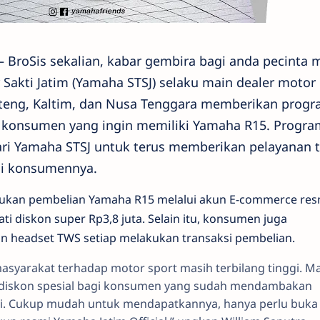
– BroSis sekalian, kabar gembira bagi anda pecinta 
 Sakti Jatim (Yamaha STSJ) selaku main dealer motor
lteng, Kaltim, dan Nusa Tenggara memberikan prog
gi konsumen yang ingin memiliki Yamaha R15. Program
ri Yamaha STSJ untuk terus memberikan pelayanan t
gi konsumennya.
kukan pembelian Yamaha R15 melalui akun E-commerce res
i diskon super Rp3,8 juta. Selain itu, konsumen juga
 headset TWS setiap melakukan transaksi pembelian.
 masyarakat terhadap motor sport masih terbilang tinggi. M
n diskon spesial bagi konsumen yang sudah mendambakan
ni. Cukup mudah untuk mendapatkannya, hanya perlu buka