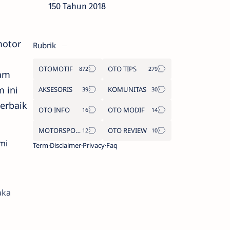
150 Tahun 2018
motor
Rubrik
OTOMOTIF
OTO TIPS
ram
 ini
AKSESORIS
KOMUNITAS
erbaik
OTO INFO
OTO MODIF
MOTORSPORT
OTO REVIEW
mi
Term
Disclaimer
Privacy
Faq
aka