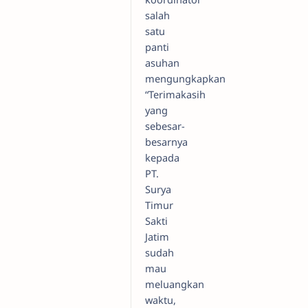
salah
satu
panti
asuhan
mengungkapkan
“Terimakasih
yang
sebesar-
besarnya
kepada
PT.
Surya
Timur
Sakti
Jatim
sudah
mau
meluangkan
waktu,