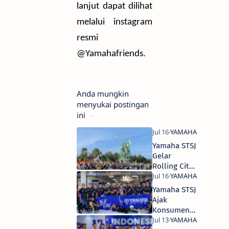
lanjut dapat dilihat
melalui instagram
resmi
@Yamahafriends.
Anda mungkin
menyukai postingan
ini
Yamaha STSJ
Gelar
Rolling City
Yamaha Day
2023
Yamaha STSJ
Ajak
Konsumen
Ke Sirkuit