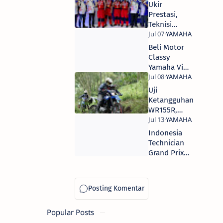
Mandalika,
Ukir
Meriahkan
Prestasi,
Mandalika
Teknisi
Racing
Yamaha STJS
Series
Raih
Beli Motor
Peringkat
Classy
Dua ITGP
Yamaha Via
2023
Tokopedia
Ada
Uji
Potongan
Ketangguhan
Ratusan
WR155R,
Ribu
Yamaha STSJ
Ajak Media
Indonesia
Ngalas
Technician
Bareng di
Grand Prix
Malang
2023 : Cara
Yamaha
Cetak
Teknisi
Kelas Dunia
Popular Posts