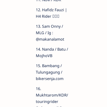
12. Hafidz Fauzi |
H4 Rider 🙇🏻‍♂️
13. Sam Onny /
MLG / Ig :
@makanalamot
14. Nanda / Batu /
MojhoVB
15. Bambang /
Tulungagung /
bikersenja.com
16.
Mukhtarom/KDR/
touringrider