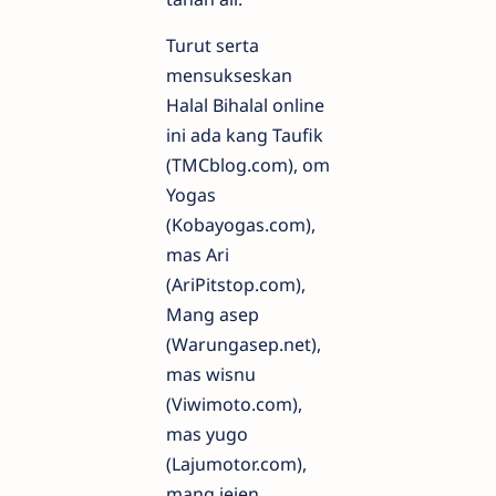
Turut serta
mensukseskan
Halal Bihalal online
ini ada kang Taufik
(TMCblog.com), om
Yogas
(Kobayogas.com),
mas Ari
(AriPitstop.com),
Mang asep
(Warungasep.net),
mas wisnu
(Viwimoto.com),
mas yugo
(Lajumotor.com),
mang jejen