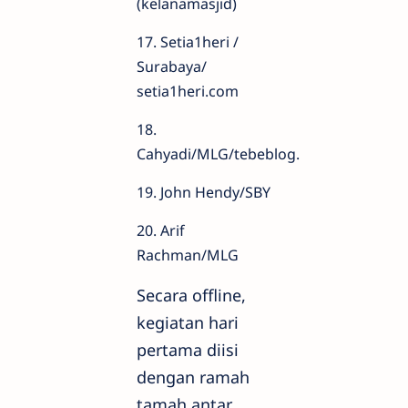
(kelanamasjid)
17. Setia1heri /
Surabaya/
setia1heri.com
18.
Cahyadi/MLG/tebeblog.
19. John Hendy/SBY
20. Arif
Rachman/MLG
Secara offline,
kegiatan hari
pertama diisi
dengan ramah
tamah antar