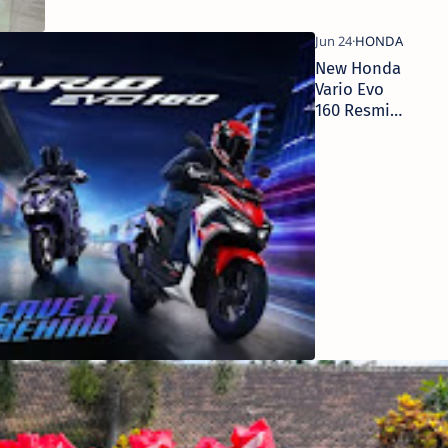
New Honda
Vario Evo
160 Resmi
Meluncur:
Makin
Sporty,
Fitur Makin
Lengkap!