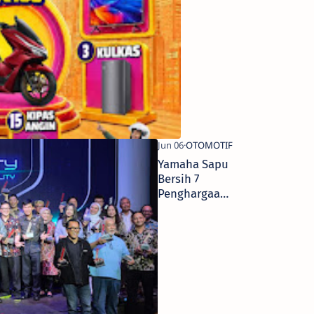
Menanti
Konsumen
Banyuwangi
di Program
UKH
Yamaha Sapu
Bersih 7
Penghargaan
di Event
Otomotif
Award 2026