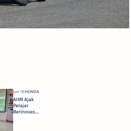
AHM Ajak
Pelajar
Berinovasi
untuk
Negeri