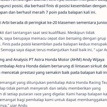
nci posisi, dia berhasil finis di posisi kesembilan dengan 
pan dan berhasil meraih 7 poin pada balapan kali ini.
i Arbi berada di peringkat ke-20 klasemen sementara Junio
t dari tantangan saat sesi kualifikasi. Meskipun tidak
ik, saya berupaya memacu cepat dan bersaing dengan grup
. Finis pada posisi kesembilan pada balapan kedua merupa
. Semoga saya dapat terus melanjutkan hasil baik ini, " ujar Ar
ng and Analysis PT Astra Honda Motor (AHM) Andy Wijaya
mbalap Astra Honda dalam bertarung di lintasan sirkuit d
mencetak prestasi yang semakin baik pada balapan kali ini
semangat yang ditunjukan pembalap Astra Honda Racing T
balap tidak pernah menyerah dan selalu memberikan yang
n di setiap putaran race yang digelar. Kami harap balapan ka
 semangat bagi pembalap kami untuk dapat membanggakan
nya,” ujar Andy.