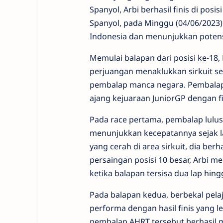
Spanyol, Arbi berhasil finis di posis
Spanyol, pada Minggu (04/06/2023
Indonesia dan menunjukkan potensi 
Memulai balapan dari posisi ke-18
perjuangan menaklukkan sirkuit s
pembalap manca negara. Pembalap 
ajang kejuaraan JuniorGP dengan fi
Pada race pertama, pembalap lulus
menunjukkan kecepatannya sejak l
yang cerah di area sirkuit, dia be
persaingan posisi 10 besar, Arbi
ketika balapan tersisa dua lap hingg
Pada balapan kedua, berbekal pela
performa dengan hasil finis yang l
pembalap AHRT tersebut berhasil 