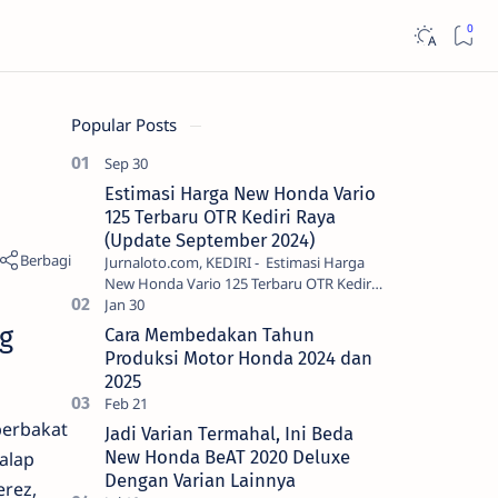
Popular Posts
Estimasi Harga New Honda Vario
125 Terbaru OTR Kediri Raya
(Update September 2024)
Jurnaloto.com, KEDIRI - Estimasi Harga
New Honda Vario 125 Terbaru OTR Kediri
Raya (Update September 2024) Brosis
sekalian, PT Astra Honda Motor (AH…
g
Cara Membedakan Tahun
Produksi Motor Honda 2024 dan
2025
berbakat
Jadi Varian Termahal, Ini Beda
New Honda BeAT 2020 Deluxe
alap
Dengan Varian Lainnya
erez,