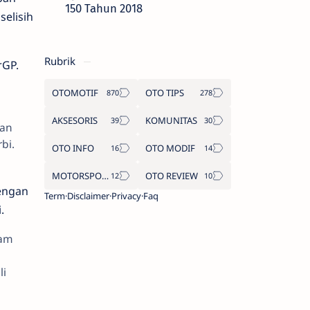
150 Tahun 2018
selisih
Rubrik
rGP.
OTOMOTIF
OTO TIPS
AKSESORIS
KOMUNITAS
kan
bi.
OTO INFO
OTO MODIF
MOTORSPORT
OTO REVIEW
engan
Term
Disclaimer
Privacy
Faq
.
eam
li