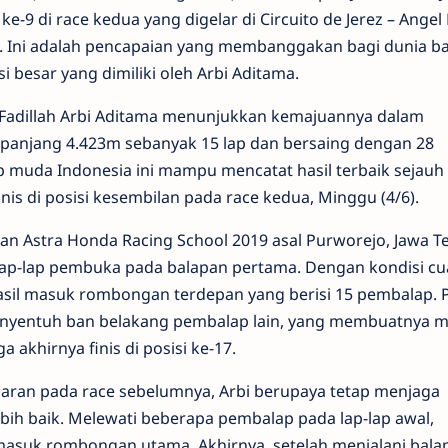
i ke-9 di race kedua yang digelar di Circuito de Jerez – Angel 
). Ini adalah pencapaian yang membanggakan bagi dunia b
besar yang dimiliki oleh Arbi Aditama.
, Fadillah Arbi Aditama menunjukkan kemajuannya dalam
epanjang 4.423m sebanyak 15 lap dan bersaing dengan 28
muda Indonesia ini mampu mencatat hasil terbaik sejauh 
nis di posisi kesembilan pada race kedua, Minggu (4/6).
an Astra Honda Racing School 2019 asal Purworejo, Jawa Te
ap-lap pembuka pada balapan pertama. Dengan kondisi cu
rhasil masuk rombongan terdepan yang berisi 15 pembalap. 
 menyentuh ban belakang pembalap lain, yang membuatnya m
a akhirnya finis di posisi ke-17.
jaran pada race sebelumnya, Arbi berupaya tetap menjaga
ebih baik. Melewati beberapa pembalap pada lap-lap awal,
masuk rombongan utama. Akhirnya, setelah menjalani bala