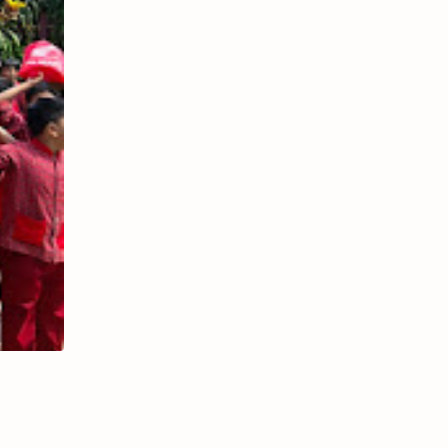
Perlengkapan
Sekolah dan
Edukasi
Safety Riding
bagi Siswa
SDN Pagowan
1 Lumajang