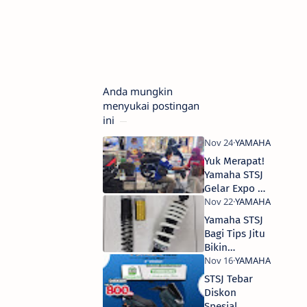
Anda mungkin
menyukai postingan
ini
Yuk Merapat!
Yamaha STSJ
Gelar Expo di
Royal Plaza
Surabaya
Yamaha STSJ
Bagi Tips Jitu
Bikin
Shocbreaker
Awet
STSJ Tebar
Diskon
Spesial