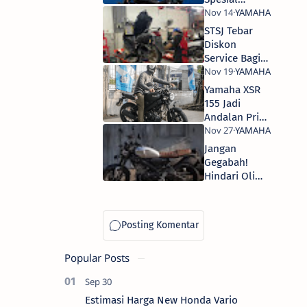
Yamaha NMAX
di Tokopedia
STSJ Tebar
Diskon
Service Bagi
Konsumen
Setia Yamaha
Yamaha XSR
155 Jadi
Andalan Pria
Sejati
Jangan
Gegabah!
Hindari Oli
Bekas Untuk
Melumasi
Rantai Motor
Popular Posts
Estimasi Harga New Honda Vario