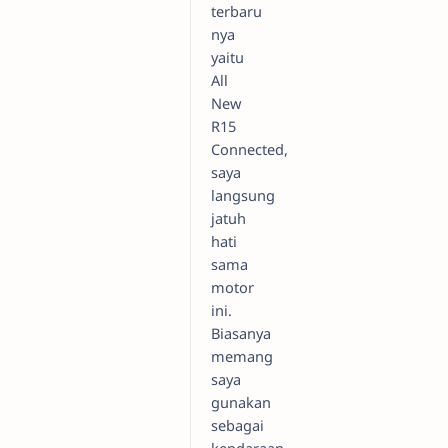
terbaru
nya
yaitu
All
New
R15
Connected,
saya
langsung
jatuh
hati
sama
motor
ini.
Biasanya
memang
saya
gunakan
sebagai
kendaraan