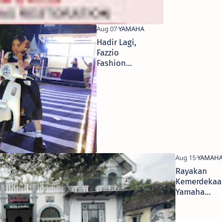
Hadir Lagi,
Fazzio
Fashion
Show Jadi
Wadah
Kreasi Anak
Muda
Rayakan
Kemerdekaa
Yamaha
Madiun Kedi
Gelar Tourin