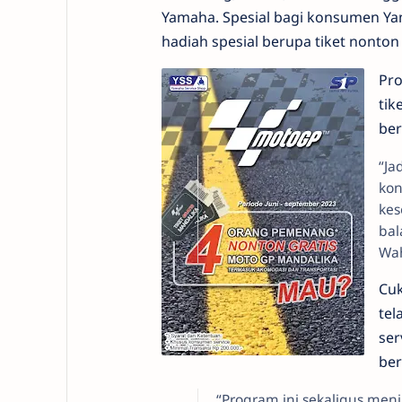
Yamaha. Spesial bagi konsumen Y
hadiah spesial berupa tiket nonton
Pro
tik
ber
“Ja
kon
kes
bal
Wah
Cuk
tel
ser
ber
“Program ini sekaligus me