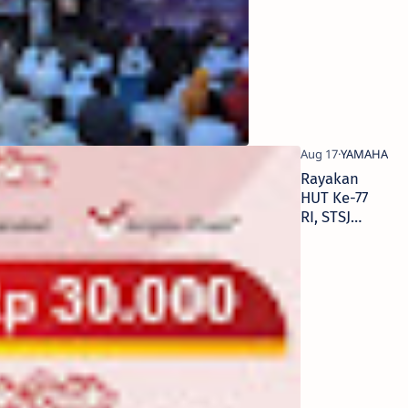
Yatim &
Dhuafa
Rayakan
HUT Ke-77
RI, STSJ
Hadirkan
Program
Spesial
Untuk
Konsumen
Yamaha