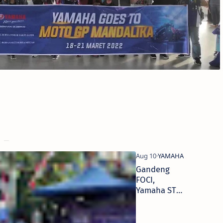
Gandeng
FOCI,
Yamaha STSJ
Berikan
Donasi
Untuk Anak