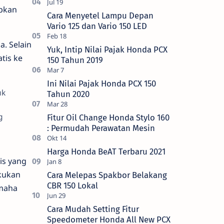
pkan
Cara Menyetel Lampu Depan
Vario 125 dan Vario 150 LED
. Selain
Yuk, Intip Nilai Pajak Honda PCX
atis ke
150 Tahun 2019
Ini Nilai Pajak Honda PCX 150
uk
Tahun 2020
g
Fitur Oil Change Honda Stylo 160
m
: Permudah Perawatan Mesin
Harga Honda BeAT Terbaru 2021
is yang
kukan
Cara Melepas Spakbor Belakang
CBR 150 Lokal
amaha
Cara Mudah Setting Fitur
Speedometer Honda All New PCX