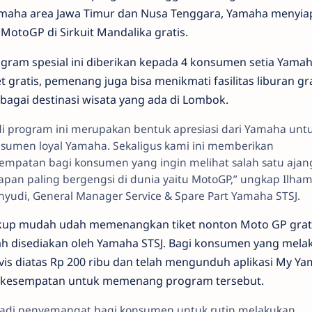
amaha area Jawa Timur dan Nusa Tenggara, Yamaha menyia
 MotoGP di Sirkuit Mandalika gratis.
gram spesial ini diberikan kepada 4 konsumen setia Yamaha
et gratis, pemenang juga bisa menikmati fasilitas liburan gr
bagai destinasi wisata yang ada di Lombok.
di program ini merupakan bentuk apresiasi dari Yamaha unt
sumen loyal Yamaha. Sekaligus kami ini memberikan
empatan bagi konsumen yang ingin melihat salah satu ajan
apan paling bergengsi di dunia yaitu MotoGP,” ungkap Ilha
yudi, General Manager Service & Spare Part Yamaha STSJ.
up mudah udah memenangkan tiket nonton Moto GP grat
ah disediakan oleh Yamaha STSJ. Bagi konsumen yang mela
vis diatas Rp 200 ribu dan telah mengunduh aplikasi My Y
kesempatan untuk memenang program tersebut.
njadi penyemangat bagi konsumen untuk rutin melakukan