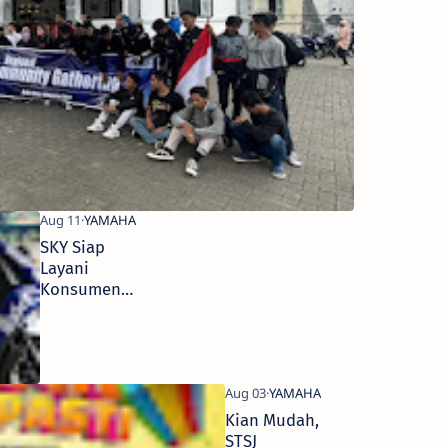
Gabungan
Komunitas
SKY Siap
Layani
Konsumen
Setia
Yamaha
Kian Mudah,
STSJ