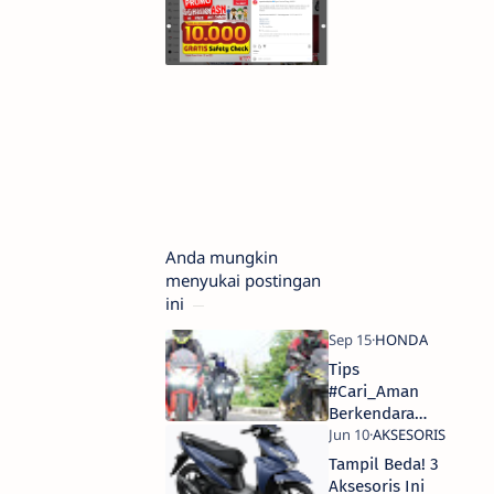
Anda mungkin
menyukai postingan
ini
Tips
#Cari_Aman
Berkendara
Persiapan
Honda
Tampil Beda! 3
Bikers Day
Aksesoris Ini