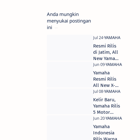
Anda mungkin
menyukai postingan
ini
Resmi Rilis
di Jatim, All
New Yamaha
X-Ride di
Banderol
​Yamaha
Rp. 18,625
Resmi Rilis
Juta OTR
All New X-
Surabaya
Ride 125, ini
Bedanya Dari
Kelir Baru,
Versi Lawas.
Yamaha Rilis
5 Motor
Baru
Dengan
Yamaha
Grafis
Indonesia
Movistar
Rilis Warna