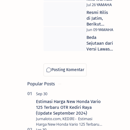
Yamaha
dan Grafis
MotoGP di
Baru MX
Resmi Rilis
Jakarta Fair
King, Harga
di Jatim,
2017
Tetap Rp. 21
Berikut
Juta OTR
Harga Jual
Jakarta.
Yamaha All
​Beda
New V-ixion
Sejutaan dari
LED Tahun
Versi Lawas,
2017 OTR
Ini Banderol
Surabaya
Harga
Yamaha All
New X-Ride
125
Popular Posts
Estimasi Harga New Honda Vario
125 Terbaru OTR Kediri Raya
(Update September 2024)
Jurnaloto.com, KEDIRI - Estimasi
Harga New Honda Vario 125 Terbaru
OTR Kediri Raya (Update September